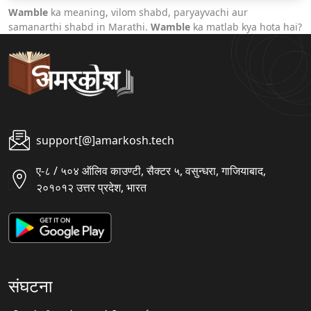
Wamble
ka meaning, vilom shabd, paryayvachi aur
samanarthi shabd in Marathi.
Wamble
ka matlab kya hota hai?
support[@]amarkosh.tech
ए-८ / ५०४ ऑलिव काउण्टी, सैक्टर ५, वसुन्धरा, गाजियाबाद,
२०१०१२ उत्तर प्रदेश, भारत
संघटना