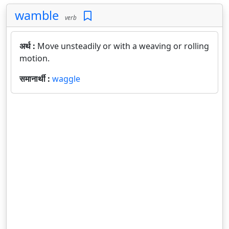
wamble
verb
अर्थ :
Move unsteadily or with a weaving or rolling
motion.
समानार्थी :
waggle