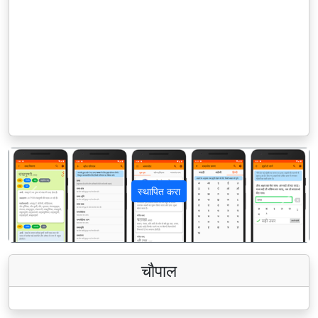
स्थापित करा
पिछला
अगला
चौपाल