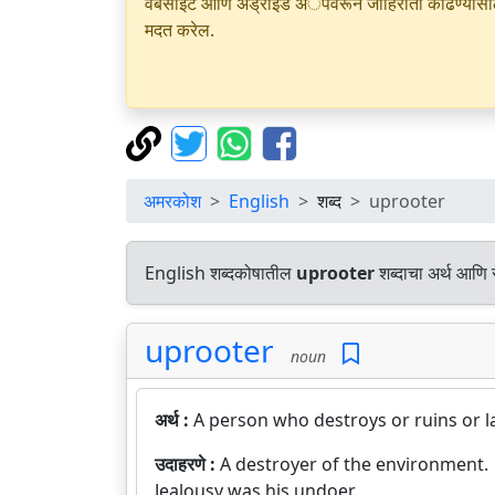
वेबसाइट आणि अँड्रॉइड अॅपवरून जाहिराती काढण्यासाठी क
मदत करेल.
अमरकोश
English
शब्द
uprooter
English शब्दकोषातील
uprooter
शब्दाचा अर्थ आणि स
uprooter
noun
अर्थ :
A person who destroys or ruins or l
उदाहरणे :
A destroyer of the environment.
Jealousy was his undoer.