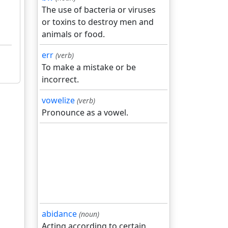
The use of bacteria or viruses
or toxins to destroy men and
animals or food.
err
(verb)
To make a mistake or be
incorrect.
vowelize
(verb)
Pronounce as a vowel.
abidance
(noun)
Acting according to certain