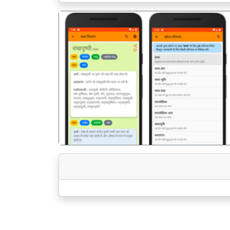
पिछला