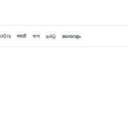
ଓଡ଼ିଆ
मराठी
বাংলা
தமிழ்
മലയാളം