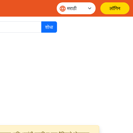
लॉगिन
शोधा