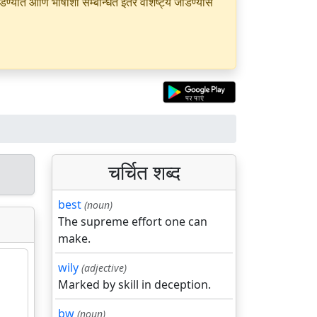
यात आणि भाषांशी सम्बन्धित इतर वैशिष्ट्ये जोडण्यास
चर्चित शब्द
best
(noun)
The supreme effort one can
make.
wily
(adjective)
Marked by skill in deception.
bw
(noun)