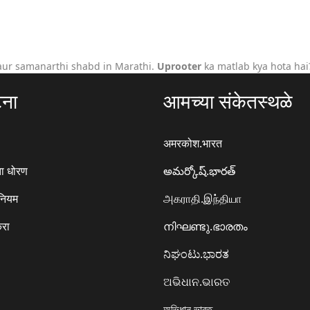
aur samanarthi shabd in Marathi.
Uprooter
ka matlab kya hota hai
टना
आमच्या संकेतस्थळे
अमरकोश.भारत
ा धोरण
అమర్కోష్.భారత్
 नियम
அகராதி.இந்தியா
करा
നിഘണ്ടു.ഭാരതം
ನಿಘಂಟು.ಭಾರತ
ଅଭିଧାନ.ଭାରତ
অভিধান.ভারত