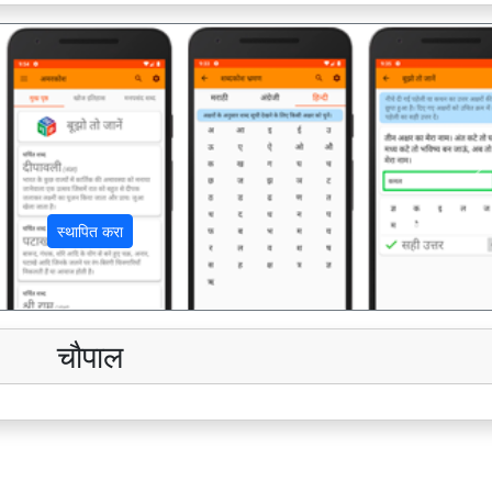
अ
स्थापित करा
चौपाल