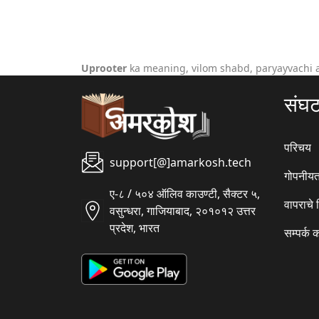
Uprooter
ka meaning, vilom shabd, paryayvachi 
संघ
परिचय
support[@]amarkosh.tech
गोपनीयत
ए-८ / ५०४ ऑलिव काउण्टी, सैक्टर ५,
वापराचे
वसुन्धरा, गाजियाबाद, २०१०१२ उत्तर
प्रदेश, भारत
सम्पर्क 