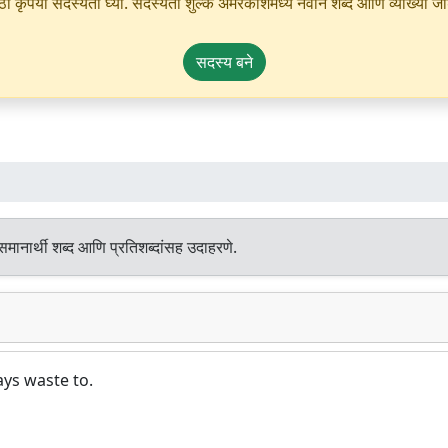
ृपया सदस्यता घ्या. सदस्यता शुल्क अमरकोशमध्ये नवीन शब्द आणि व्याख्या जोडण्
सदस्य बने
मानार्थी शब्द आणि प्रतिशब्दांसह उदाहरणे.
ays waste to.