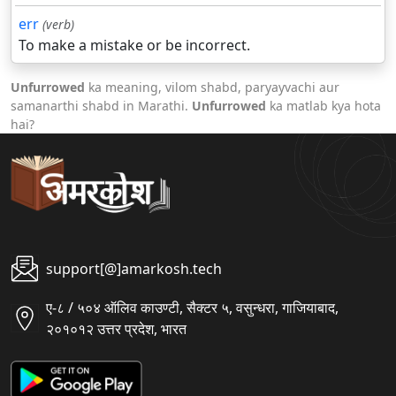
err
(verb)
To make a mistake or be incorrect.
Unfurrowed
ka meaning, vilom shabd, paryayvachi aur
samanarthi shabd in Marathi.
Unfurrowed
ka matlab kya hota
hai?
support[@]amarkosh.tech
ए-८ / ५०४ ऑलिव काउण्टी, सैक्टर ५, वसुन्धरा, गाजियाबाद,
२०१०१२ उत्तर प्रदेश, भारत