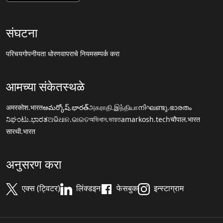
संघटना
परिचय
गोपनीयता धोरण
वापराचे नियम
सम्पर्क करा
आमच्या संकेतस्थळे
अमरकोश.भारत
అమర్కోష్.భారత్
அகராதி.இந்தியா
നിഘണ്ടു.ഭാരതം
ನಿಘಂಟು.ಭಾರತ
ଅଭିଧାନ.ଭାରତ
অভিধান.ভারত
amarkosh.tech
चौपाल.भारत
सारथी.भारत
अनुसरण करा
एक्स (ट्विटर)
लिंक्डइन
फेसबुक
इन्स्टाग्राम