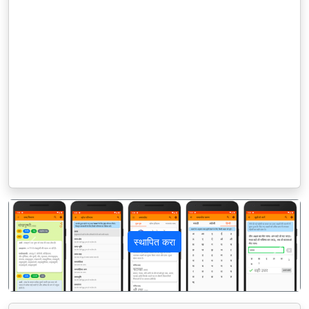
स्थापित करा
पिछला
अगला