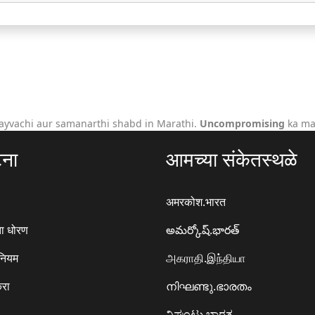
ayvachi aur samanarthi shabd in Marathi.
Uncompromising
ka mat
टना
आमच्या संकेतस्थळे
अमरकोश.भारत
ा धोरण
అమర్కోష్.భారత్
 नियम
அகராதி.இந்தியா
करा
നിഘണ്ടു.ഭാരതം
ನಿಘಂಟು.ಭಾರತ