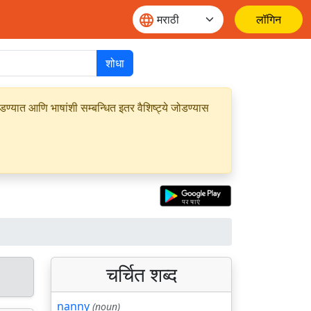
लॉगिन
शोधा
यात आणि भाषांशी सम्बन्धित इतर वैशिष्ट्ये जोडण्यास
चर्चित शब्द
nanny
(noun)