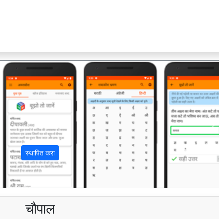
अ
स्थापित करा
चौपाल