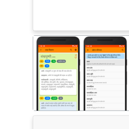
पिछला