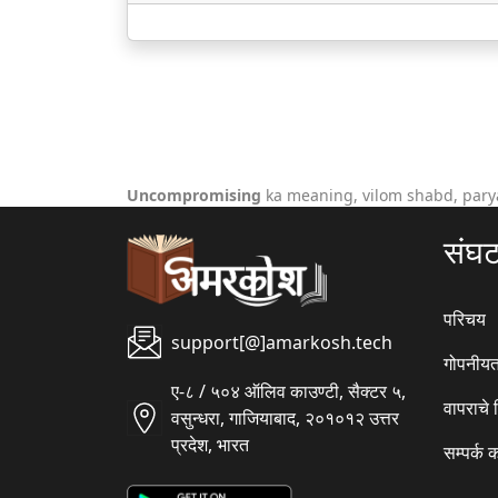
Uncompromising
ka meaning, vilom shabd, pary
संघ
परिचय
support[@]amarkosh.tech
गोपनीयत
ए-८ / ५०४ ऑलिव काउण्टी, सैक्टर ५,
वापराचे
वसुन्धरा, गाजियाबाद, २०१०१२ उत्तर
प्रदेश, भारत
सम्पर्क 