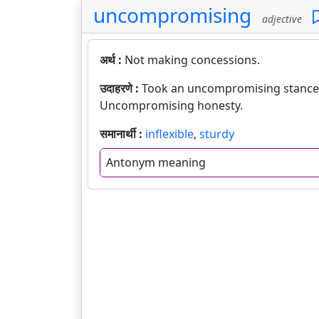
uncompromising
adjective
अर्थ :
Not making concessions.
उदाहरणे :
Took an uncompromising stance i
Uncompromising honesty.
समानार्थी :
inflexible
,
sturdy
Antonym meaning