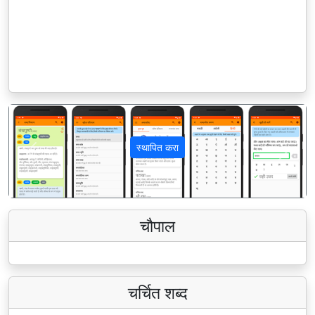
स्थापित करा
पिछला
अगला
चौपाल
चर्चित शब्द