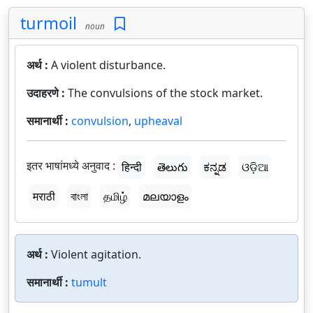
turmoil
noun
अर्थ :
A violent disturbance.
उदाहरणे :
The convulsions of the stock market.
समानार्थी :
convulsion
,
upheaval
इतर भाषांमध्ये अनुवाद :
हिन्दी
తెలుగు
ಕನ್ನಡ
ଓଡ଼ିଆ
मराठी
বাংলা
தமிழ்
മലയാളം
अर्थ :
Violent agitation.
समानार्थी :
tumult