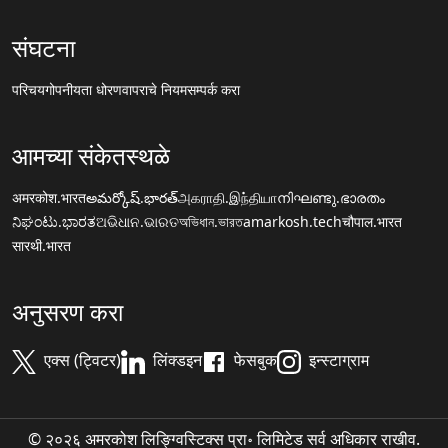
संघटना
परिचय
गोपनीयता धोरण
वापराचे नियम
सम्पर्क करा
आमच्या संकेतस्थळे
अमरकोश.भारत
అమర్కోష్.భారత్
அகராதி.இந்தியா
നിഘണ്ടു.ഭാരതം
ನಿಘಂಟು.ಭಾರತ
ଅଭିଧାନ.ଭାରତ
অভিধান.ভারত
amarkosh.tech
चौपाल.भारत
सारथी.भारत
अनुसरण करा
एक्स (ट्विटर)
लिंक्डइन
फेसबुक
इन्स्टाग्राम
© २०२६ अमरकोश लिङ्ग्विस्टिक्स प्रा॰ लिमिटेड सर्व अधिकार राखीव.