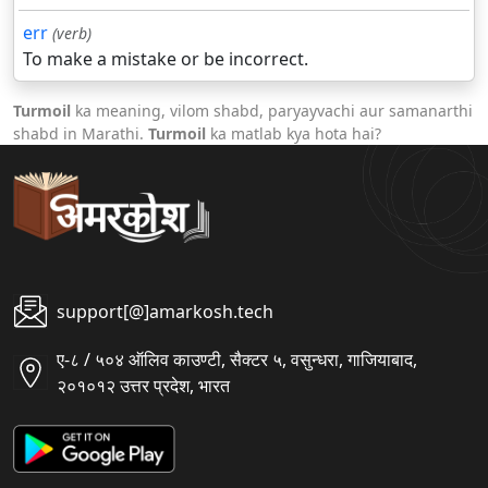
err
(verb)
To make a mistake or be incorrect.
Turmoil
ka meaning, vilom shabd, paryayvachi aur samanarthi
shabd in Marathi.
Turmoil
ka matlab kya hota hai?
support[@]amarkosh.tech
ए-८ / ५०४ ऑलिव काउण्टी, सैक्टर ५, वसुन्धरा, गाजियाबाद,
२०१०१२ उत्तर प्रदेश, भारत