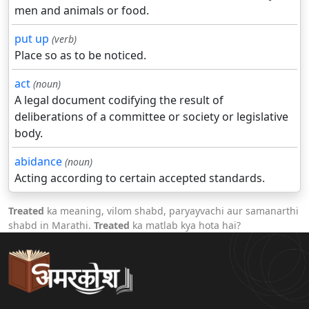
men and animals or food.
put up
(verb)
Place so as to be noticed.
act
(noun)
A legal document codifying the result of
deliberations of a committee or society or legislative
body.
abidance
(noun)
Acting according to certain accepted standards.
Treated
ka meaning, vilom shabd, paryayvachi aur samanarthi
shabd in Marathi.
Treated
ka matlab kya hota hai?