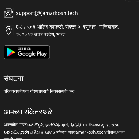
support[@]amarkosh.tech
ए-८ / ५०४ ऑलिव काउण्टी, सैक्टर ५, वसुन्धरा, गाजियाबाद,
२०१०१२ उत्तर प्रदेश, भारत
संघटना
परिचय
गोपनीयता धोरण
वापराचे नियम
सम्पर्क करा
आमच्या संकेतस्थळे
अमरकोश.भारत
అమర్కోష్.భారత్
அகராதி.இந்தியா
നിഘണ്ടു.ഭാരതം
ನಿಘಂಟು.ಭಾರತ
ଅଭିଧାନ.ଭାରତ
অভিধান.ভারত
amarkosh.tech
चौपाल.भारत