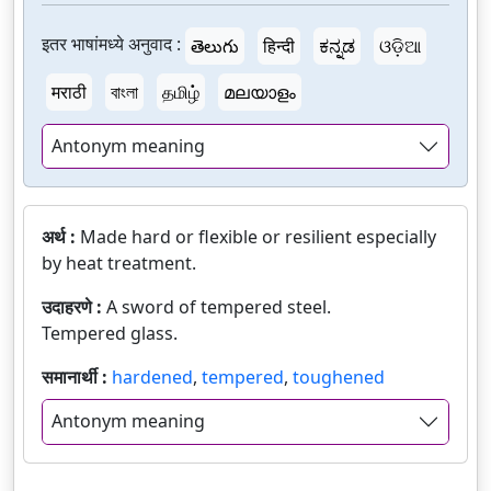
इतर भाषांमध्ये अनुवाद :
తెలుగు
हिन्दी
ಕನ್ನಡ
ଓଡ଼ିଆ
मराठी
বাংলা
தமிழ்
മലയാളം
Antonym meaning
अर्थ :
Made hard or flexible or resilient especially
by heat treatment.
उदाहरणे :
A sword of tempered steel.
Tempered glass.
समानार्थी :
hardened
,
tempered
,
toughened
Antonym meaning