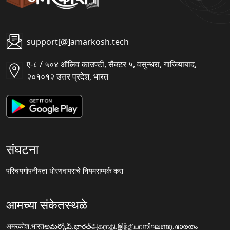
support[@]amarkosh.tech
ए-८ / ५०४ ऑलिव काउण्टी, सैक्टर ५, वसुन्धरा, गाजियाबाद,
२०१०१२ उत्तर प्रदेश, भारत
संघटना
परिचय
गोपनीयता धोरण
वापराचे नियम
सम्पर्क करा
आमच्या संकेतस्थळे
अमरकोश.भारत
అమర్కోష్.భారత్
அகராதி.இந்தியா
നിഘണ്ടു.ഭാരതം