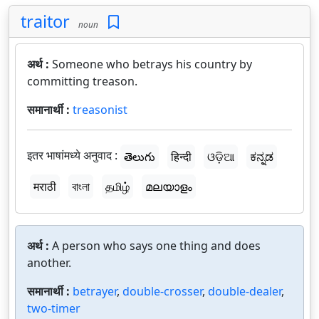
traitor
noun
अर्थ :
Someone who betrays his country by
committing treason.
समानार्थी :
treasonist
इतर भाषांमध्ये अनुवाद :
తెలుగు
हिन्दी
ଓଡ଼ିଆ
ಕನ್ನಡ
मराठी
বাংলা
தமிழ்
മലയാളം
अर्थ :
A person who says one thing and does
another.
समानार्थी :
betrayer
,
double-crosser
,
double-dealer
,
two-timer