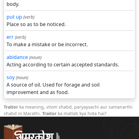
body.
put up
(verb)
Place so as to be noticed.
err
(verb)
To make a mistake or be incorrect.
abidance
(noun)
Acting according to certain accepted standards.
soy
(noun)
A source of oil. Used for forage and soil
improvement and as food.
Traitor
ka meaning, vilom shabd, paryayvachi aur samanarthi
shabd in Marathi.
Traitor
ka matlab kya hota hai?