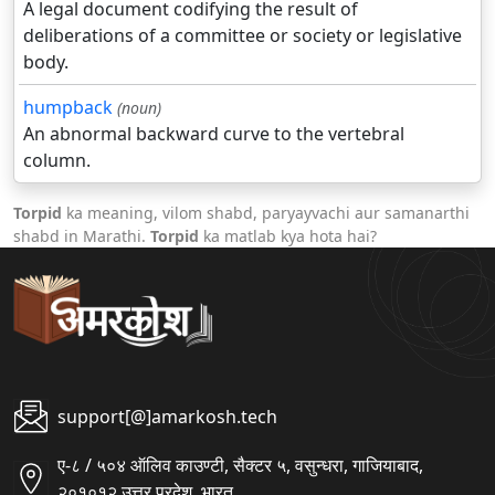
A legal document codifying the result of
deliberations of a committee or society or legislative
body.
humpback
(noun)
An abnormal backward curve to the vertebral
column.
Torpid
ka meaning, vilom shabd, paryayvachi aur samanarthi
shabd in Marathi.
Torpid
ka matlab kya hota hai?
support[@]amarkosh.tech
ए-८ / ५०४ ऑलिव काउण्टी, सैक्टर ५, वसुन्धरा, गाजियाबाद,
२०१०१२ उत्तर प्रदेश, भारत