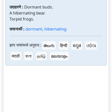
उदाहरणे :
Dormant buds.
A hibernating bear.
Torpid frogs.
समानार्थी :
dormant
,
hibernating
इतर भाषांमध्ये अनुवाद :
తెలుగు
हिन्दी
ಕನ್ನಡ
ଓଡ଼ିଆ
मराठी
বাংলা
தமிழ்
മലയാളം