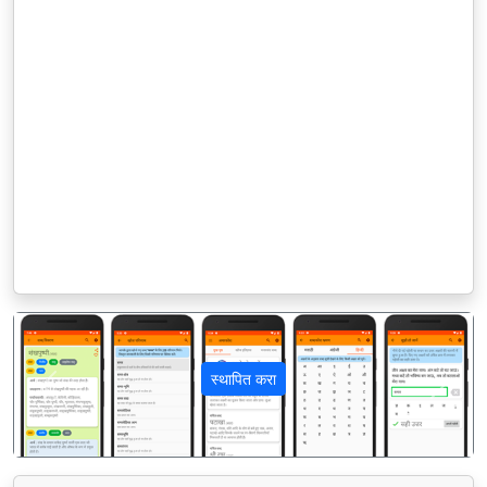
स्थापित करा
पिछला
अगला