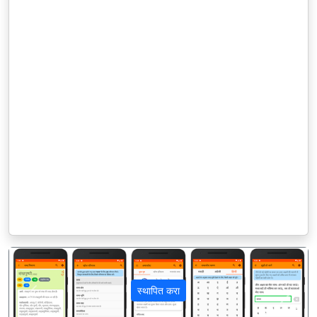
स्थापित करा
पिछला
अगला