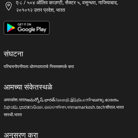
ए-८ / ५०४ ऑलिव काउण्टी, सैक्टर ५, वसुन्धरा, गाजियाबाद,
२०१०१२ उत्तर प्रदेश, भारत
संघटना
परिचय
गोपनीयता धोरण
वापराचे नियम
सम्पर्क करा
आमच्या संकेतस्थळे
अमरकोश.भारत
అమర్కోష్.భారత్
அகராதி.இந்தியா
നിഘണ്ടു.ഭാരതം
ನಿಘಂಟು.ಭಾರತ
ଅଭିଧାନ.ଭାରତ
অভিধান.ভারত
amarkosh.tech
चौपाल.भारत
सारथी.भारत
अनुसरण करा