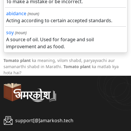
To make a mistake or be incorrect.
abidance
(noun)
Acting according to certain accepted standards.
soy
(noun)
A source of oil. Used for forage and soil
improvement and as food.
Tomato plant
ka meaning, vilom shabd, paryayvachi aur
samanarthi shabd in Marathi.
Tomato plant
ka matlab kya
hota hai?
support[@]amarkosh.tech