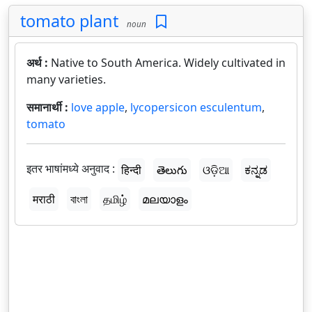
tomato plant
noun
अर्थ :
Native to South America. Widely cultivated in
many varieties.
समानार्थी :
love apple
,
lycopersicon esculentum
,
tomato
इतर भाषांमध्ये अनुवाद :
हिन्दी
తెలుగు
ଓଡ଼ିଆ
ಕನ್ನಡ
मराठी
বাংলা
தமிழ்
മലയാളം