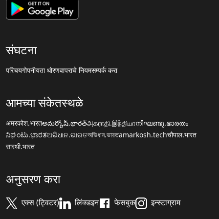
संघटना
परिचय
गोपनीयता धोरण
वापराचे नियम
सम्पर्क करा
आमच्या संकेतस्थळे
अमरकोश.भारत
అమర్కోష్.భారత్
அகராதி.இந்தியா
നിഘണ്ടു.ഭാരതം
ನಿಘಂಟು.ಭಾರತ
ଅଭିଧାନ.ଭାରତ
অভিধান.ভারত
amarkosh.tech
चौपाल.भारत
सारथी.भारत
अनुसरण करा
एक्स (ट्विटर)
लिंक्डइन
फेसबुक
इन्स्टाग्राम