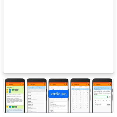
स्थापित करा
पिछला
अगला