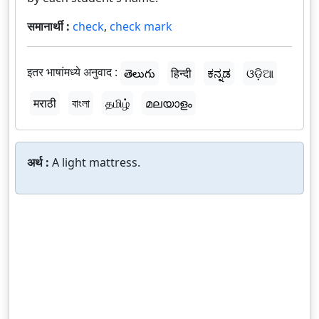
समानार्थी :
check
,
check mark
इतर भाषांमध्ये अनुवाद :
తెలుగు
हिन्दी
ಕನ್ನಡ
ଓଡ଼ିଆ
मराठी
বাংলা
தமிழ்
മലയാളം
अर्थ :
A light mattress.