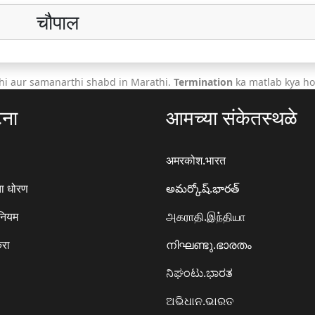
चौपाल
hi aur samanarthi shabd in Marathi.
Termination
ka matlab kya ho
टना
आमच्या संकेतस्थळे
अमरकोश.भारत
ा धोरण
అమర్కోష్.భారత్
 नियम
அகராதி.இந்தியா
करा
നിഘണ്ടു.ഭാരതം
ನಿಘಂಟು.ಭಾರತ
ଅଭିଧାନ.ଭାରତ