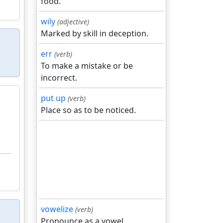
food.
wily
(adjective)
Marked by skill in deception.
err
(verb)
To make a mistake or be
incorrect.
put up
(verb)
Place so as to be noticed.
vowelize
(verb)
Pronounce as a vowel.