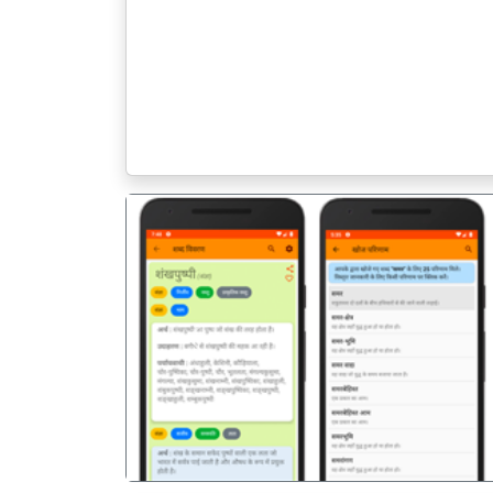
पिछला