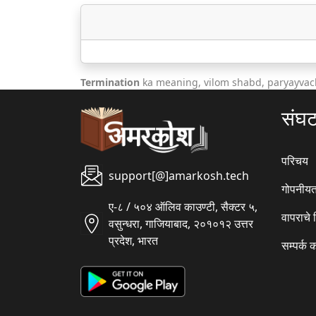
Termination
ka meaning, vilom shabd, paryayvac
संघ
परिचय
support[@]amarkosh.tech
गोपनीयत
ए-८ / ५०४ ऑलिव काउण्टी, सैक्टर ५,
वापराचे
वसुन्धरा, गाजियाबाद, २०१०१२ उत्तर
प्रदेश, भारत
सम्पर्क 