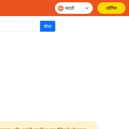
लॉगिन
शोधा