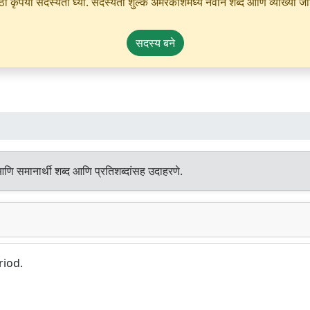
ृपया सदस्यता घ्या. सदस्यता शुल्क अमरकोशमध्ये नवीन शब्द आणि व्याख्या जोडण्
सदस्य बने
आणि समानार्थी शब्द आणि प्रतिशब्दांसह उदाहरणे.
riod.