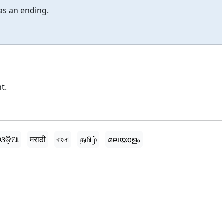
 as an ending.
t.
ଓଡ଼ିଆ
मराठी
বাংলা
தமிழ்
മലയാളം