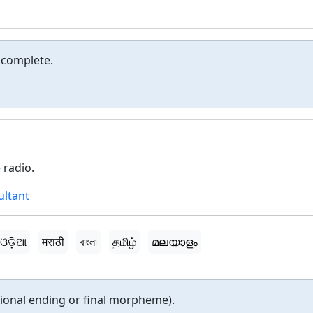
 complete.
 radio.
ultant
ଓଡ଼ିଆ
मराठी
বাংলা
தமிழ்
മലയാളം
ctional ending or final morpheme).