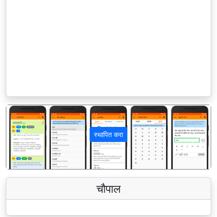
स्थापित करा
पिछला
अगला
चौपाल