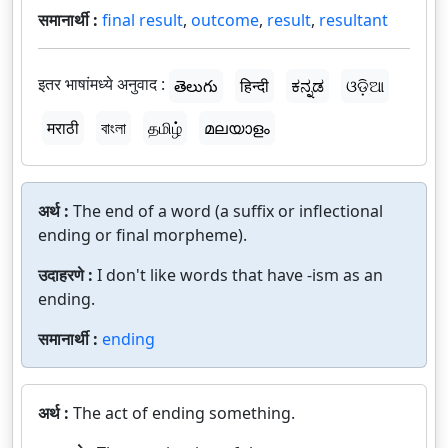
समानार्थी :
final result
,
outcome
,
result
,
resultant
इतर भाषांमध्ये अनुवाद :
తెలుగు
हिन्दी
ಕನ್ನಡ
ଓଡ଼ିଆ
मराठी
বাংলা
தமிழ்
മലയാളം
अर्थ :
The end of a word (a suffix or inflectional
ending or final morpheme).
उदाहरणे :
I don't like words that have -ism as an
ending.
समानार्थी :
ending
अर्थ :
The act of ending something.