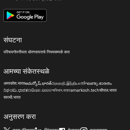
संघटना
परिचय
गोपनीयता धोरण
वापराचे नियम
सम्पर्क करा
आमच्या संकेतस्थळे
अमरकोश.भारत
అమర్కోష్.భారత్
அகராதி.இந்தியா
നിഘണ്ടു.ഭാരതം
ನಿಘಂಟು.ಭಾರತ
ଅଭିଧାନ.ଭାରତ
অভিধান.ভারত
amarkosh.tech
चौपाल.भारत
सारथी.भारत
अनुसरण करा