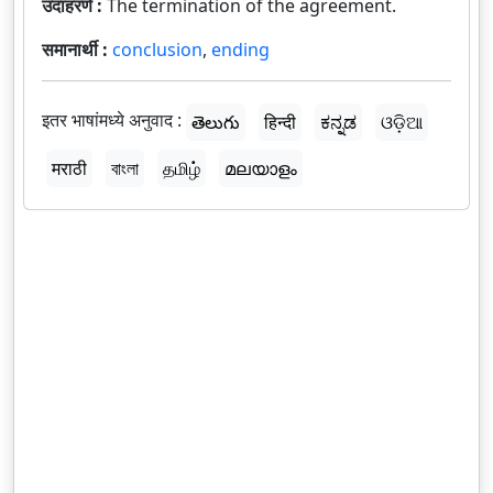
उदाहरणे :
The termination of the agreement.
समानार्थी :
conclusion
,
ending
इतर भाषांमध्ये अनुवाद :
తెలుగు
हिन्दी
ಕನ್ನಡ
ଓଡ଼ିଆ
मराठी
বাংলা
தமிழ்
മലയാളം