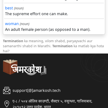
best
(noun)
The supreme effort one can make.
woman
(noun)
An adult female person (as opposed to a man).
Termination
ka meaning, vilom shabd, paryayvachi aur
samanarthi shabd in Marathi.
Termination
ka matlab kya hota
hai?
support[@]amarkosh.tech
ए-८ / ५०४ ऑलिव काउण्टी, सैक्टर ५, वसुन्धरा, गाजियाबाद,
२०१०१२ उत्तर प्रदेश, भारत