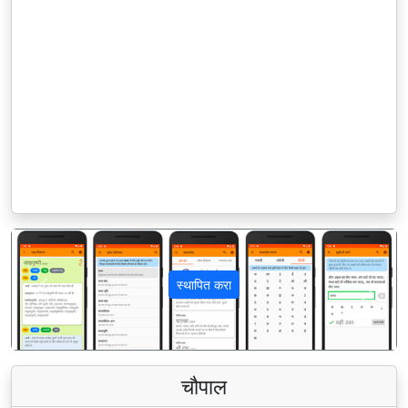
स्थापित करा
पिछला
अगला
चौपाल