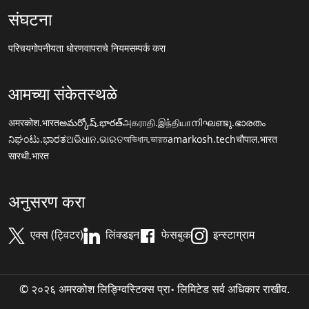
संघटना
परिचय
गोपनीयता धोरण
वापराचे नियम
सम्पर्क करा
आमच्या संकेतस्थळे
अमरकोश.भारत
అమర్కోష్.భారత్
அகராதி.இந்தியா
നിഘണ്ടു.ഭാരതം
ನಿಘಂಟು.ಭಾರತ
ଅଭିଧାନ.ଭାରତ
অভিধান.ভারত
amarkosh.tech
चौपाल.भारत
सारथी.भारत
अनुसरण करा
एक्स (ट्विटर)
लिंक्डइन
फेसबुक
इन्स्टाग्राम
© २०२६ अमरकोश लिङ्ग्विस्टिक्स प्रा॰ लिमिटेड सर्व अधिकार राखीव.