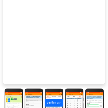
स्थापित करा
पिछला
अगला