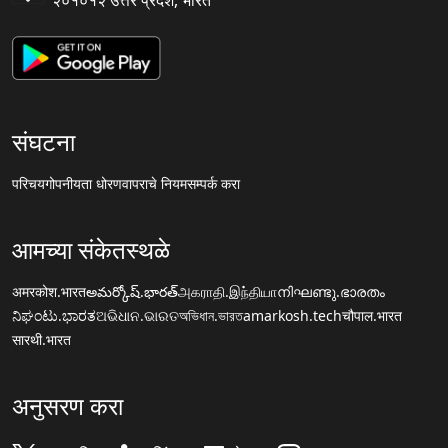
२०१०१२ उत्तर प्रदेश, भारत
संघटना
परिचय
गोपनीयता धोरण
वापराचे नियम
सम्पर्क करा
आमच्या संकेतस्थळे
अमरकोश.भारत
అమర్కోష్.భారత్
அகராதி.இந்தியா
നിഘണ്ടു.ഭാരതം
ನಿಘಂಟು.ಭಾರತ
ଅଭିଧାନ.ଭାରତ
অভিধান.ভারত
amarkosh.tech
चौपाल.भारत
सारथी.भारत
अनुसरण करा