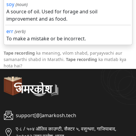
soy
(noun)
A source of oil. Used for forage and soil
improvement and as food.
err
(verb)
To make a mistake or be incorrect.
Tape recording
ka meaning, vilom shabd, paryayvachi aur
samanarthi shabd in Marathi.
Tape recording
ka matlab kya
hota hai?
support[@]amarkosh.tech
ए-८ / ५०४ ऑलिव काउण्टी, सैक्टर ५, वसुन्धरा, गाजियाबाद,