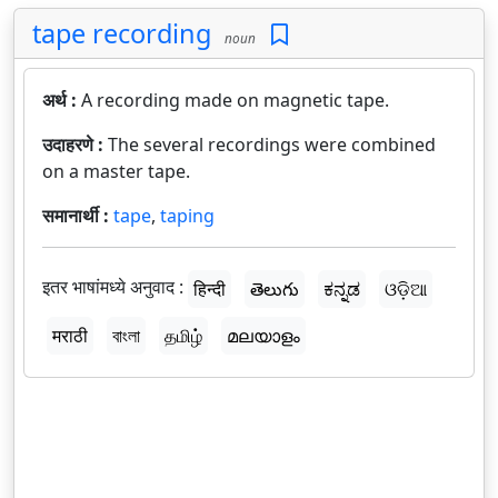
tape recording
noun
अर्थ :
A recording made on magnetic tape.
उदाहरणे :
The several recordings were combined
on a master tape.
समानार्थी :
tape
,
taping
इतर भाषांमध्ये अनुवाद :
हिन्दी
తెలుగు
ಕನ್ನಡ
ଓଡ଼ିଆ
मराठी
বাংলা
தமிழ்
മലയാളം