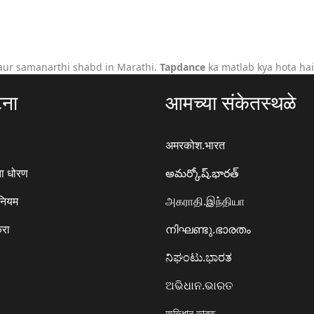
aur samanarthi shabd in Marathi.
Tapdance
ka matlab kya hota hai
टना
आमच्या संकेतस्थळे
अमरकोश.भारत
ा धोरण
అమర్కోష్.భారత్
 नियम
அகராதி.இந்தியா
करा
നിഘണ്ടു.ഭാരതം
ನಿಘಂಟು.ಭಾರತ
ଅଭିଧାନ.ଭାରତ
অভিধান.ভারত