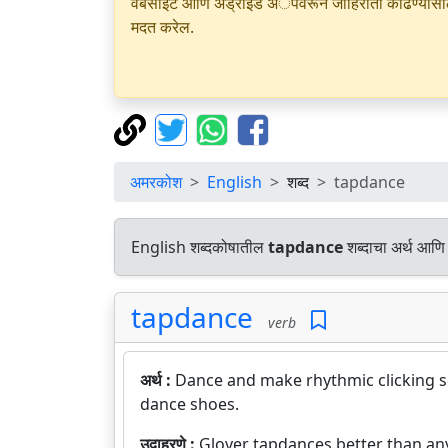
वेबसाइट आणि अँड्रॉइड अॅपवरून जाहिराती काढण्यासाठी क
मदत करेल.
अमरकोश
English
शब्द
tapdance
English शब्दकोषातील
tapdance
शब्दाचा अर्थ आणि 
tapdance
verb
अर्थ :
Dance and make rhythmic clicking so
dance shoes.
उदाहरणे :
Glover tapdances better than an