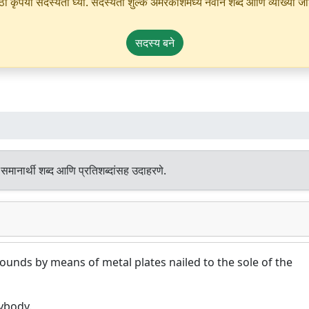
ृपया सदस्यता घ्या. सदस्यता शुल्क अमरकोशमध्ये नवीन शब्द आणि व्याख्या जोडण्
सदस्य बने
समानार्थी शब्द आणि प्रतिशब्दांसह उदाहरणे.
unds by means of metal plates nailed to the sole of the
ybody.