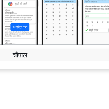
अ
स्थापित करा
चौपाल