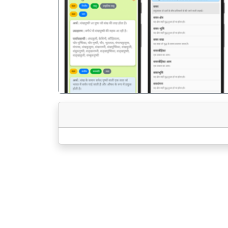
पिछला