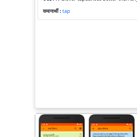
समानार्थी :
tap