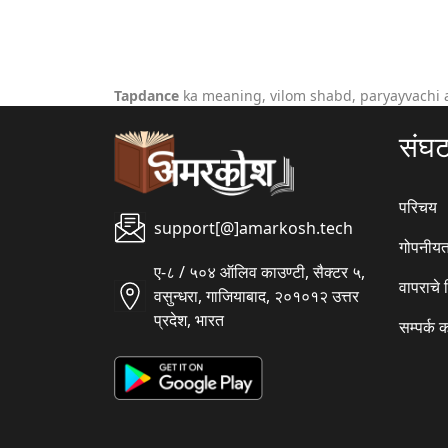
Tapdance
ka meaning, vilom shabd, paryayvachi 
संघ
परिचय
support[@]amarkosh.tech
गोपनीयत
ए-८ / ५०४ ऑलिव काउण्टी, सैक्टर ५,
वापराचे
वसुन्धरा, गाजियाबाद, २०१०१२ उत्तर
प्रदेश, भारत
सम्पर्क 