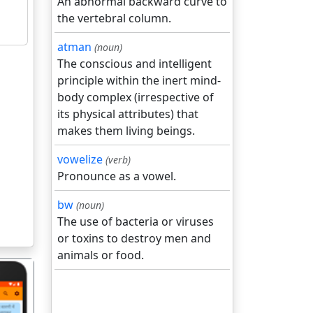
An abnormal backward curve to
the vertebral column.
atman
(noun)
The conscious and intelligent
principle within the inert mind-
body complex (irrespective of
its physical attributes) that
makes them living beings.
vowelize
(verb)
Pronounce as a vowel.
bw
(noun)
The use of bacteria or viruses
or toxins to destroy men and
animals or food.