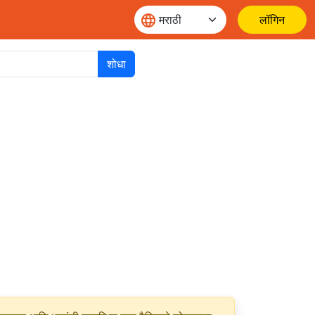
लॉगिन
शोधा