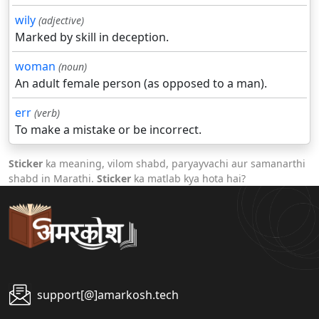
wily
(adjective)
Marked by skill in deception.
woman
(noun)
An adult female person (as opposed to a man).
err
(verb)
To make a mistake or be incorrect.
Sticker
ka meaning, vilom shabd, paryayvachi aur samanarthi
shabd in Marathi.
Sticker
ka matlab kya hota hai?
support[@]amarkosh.tech