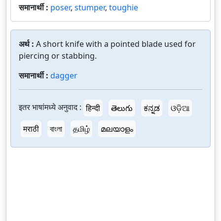
समानार्थी :
poser
,
stumper
,
toughie
अर्थ :
A short knife with a pointed blade used for
piercing or stabbing.
समानार्थी :
dagger
इतर भाषांमध्ये अनुवाद :
हिन्दी
తెలుగు
ಕನ್ನಡ
ଓଡ଼ିଆ
मराठी
বাংলা
தமிழ்
മലയാളം