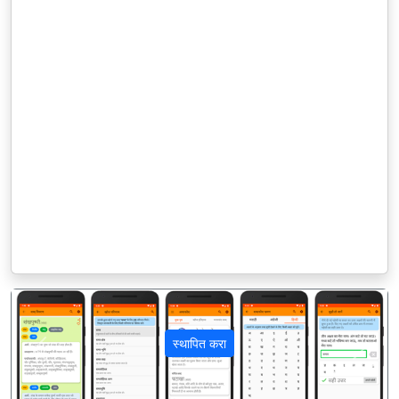
स्थापित करा
पिछला
अगला