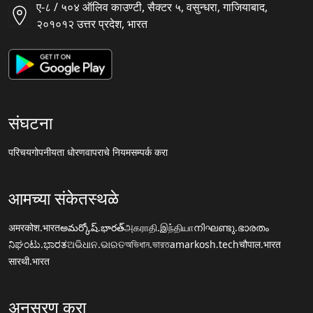
ए-८ / ५०४ ऑलिव काउण्टी, सैक्टर ५, वसुन्धरा, गाजियाबाद,
२०१०१२ उत्तर प्रदेश, भारत
संघटना
परिचय
गोपनीयता धोरण
वापराचे नियम
सम्पर्क करा
आमच्या संकेतस्थळे
अमरकोश.भारत
అమర్కోష్.భారత్
அகராதி.இந்தியா
നിഘണ്ടു.ഭാരതം
ನಿಘಂಟು.ಭಾರತ
ଅଭିଧାନ.ଭାରତ
অভিধান.ভারত
amarkosh.tech
चौपाल.भारत
सारथी.भारत
अनुसरण करा