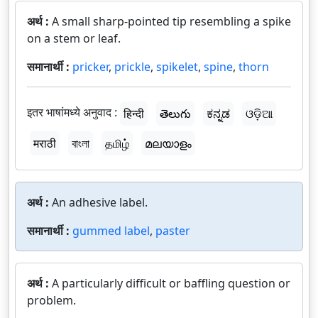
अर्थ :
A small sharp-pointed tip resembling a spike
on a stem or leaf.
समानार्थी :
pricker
,
prickle
,
spikelet
,
spine
,
thorn
इतर भाषांमध्ये अनुवाद :
हिन्दी
తెలుగు
ಕನ್ನಡ
ଓଡ଼ିଆ
मराठी
বাংলা
தமிழ்
മലയാളം
अर्थ :
An adhesive label.
समानार्थी :
gummed label
,
paster
अर्थ :
A particularly difficult or baffling question or
problem.