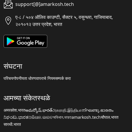
support[@]amarkosh.tech
ए-८ / ५०४ ऑलिव काउण्टी, सैक्टर ५, वसुन्धरा, गाजियाबाद,
२०१०१२ उत्तर प्रदेश, भारत
संघटना
परिचय
गोपनीयता धोरण
वापराचे नियम
सम्पर्क करा
आमच्या संकेतस्थळे
अमरकोश.भारत
అమర్కోష్.భారత్
அகராதி.இந்தியா
നിഘണ്ടു.ഭാരതം
ನಿಘಂಟು.ಭಾರತ
ଅଭିଧାନ.ଭାରତ
অভিধান.ভারত
amarkosh.tech
चौपाल.भारत
सारथी.भारत