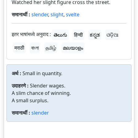
Watched her slight figure cross the street.
समानार्थी :
slender
,
slight
,
svelte
इतर भाषांमध्ये अनुवाद :
తెలుగు
हिन्दी
ಕನ್ನಡ
ଓଡ଼ିଆ
मराठी
বাংলা
தமிழ்
മലയാളം
अर्थ :
Small in quantity.
उदाहरणे :
Slender wages.
A slim chance of winning.
A small surplus.
समानार्थी :
slender