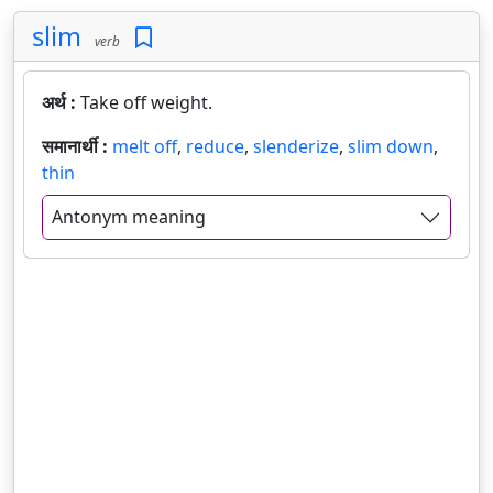
slim
verb
अर्थ :
Take off weight.
समानार्थी :
melt off
,
reduce
,
slenderize
,
slim down
,
thin
Antonym meaning