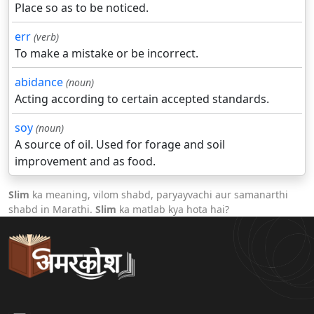
Place so as to be noticed.
err
(verb)
To make a mistake or be incorrect.
abidance
(noun)
Acting according to certain accepted standards.
soy
(noun)
A source of oil. Used for forage and soil
improvement and as food.
Slim
ka meaning, vilom shabd, paryayvachi aur samanarthi
shabd in Marathi.
Slim
ka matlab kya hota hai?