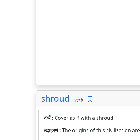
shroud
verb
अर्थ :
Cover as if with a shroud.
उदाहरणे :
The origins of this civilization a