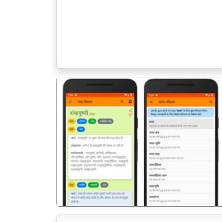
पिछला