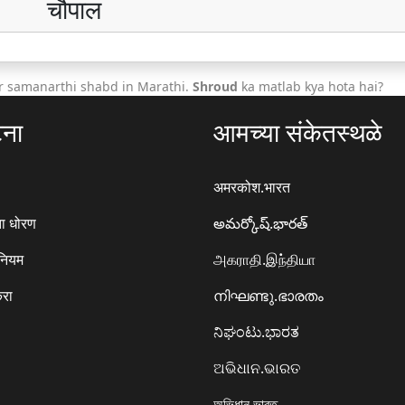
चौपाल
r samanarthi shabd in Marathi.
Shroud
ka matlab kya hota hai?
टना
आमच्या संकेतस्थळे
अमरकोश.भारत
ा धोरण
అమర్కోష్.భారత్
 नियम
அகராதி.இந்தியா
करा
നിഘണ്ടു.ഭാരതം
ನಿಘಂಟು.ಭಾರತ
ଅଭିଧାନ.ଭାରତ
অভিধান.ভারত