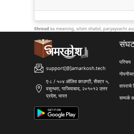
Shroud
ka meaning, vilom shabd, paryayvachi au
संघ
परिचय
support[@]amarkosh.tech
गोपनीयत
ए-८ / ५०४ ऑलिव काउण्टी, सैक्टर ५,
वापराचे
वसुन्धरा, गाजियाबाद, २०१०१२ उत्तर
प्रदेश, भारत
सम्पर्क 