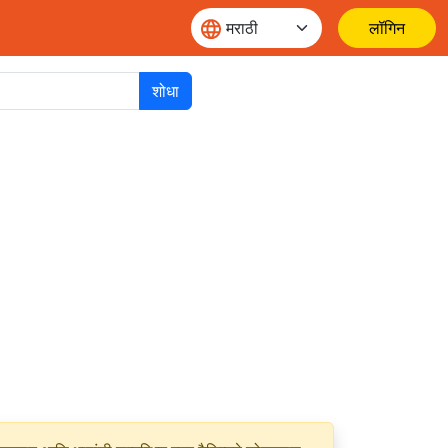
लॉगिन
शोधा