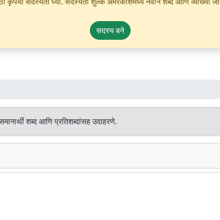
ृपया सदस्यता घ्या. सदस्यता शुल्क अमरकोशमध्ये नवीन शब्द आणि व्याख्या जोडण्
सदस्य बने
मानार्थी शब्द आणि प्रतिशब्दांसह उदाहरणे.