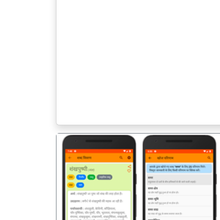
पिछला