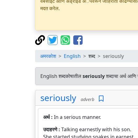
वेबसाइट आणि अँड्रॉइड अॅपवरून जाहिराती काढण्यासाठी क
मदत करेल.
अमरकोश
English
शब्द
seriously
English शब्दकोषातील
seriously
शब्दाचा अर्थ आणि स
seriously
adverb
अर्थ :
In a serious manner.
उदाहरणे :
Talking earnestly with his son.
She started studying snakes in earnest.