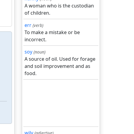
A woman who is the custodian
of children.
err
(verb)
To make a mistake or be
incorrect.
soy
(noun)
A source of oil. Used for forage
and soil improvement and as
food.
wily
(adjective)