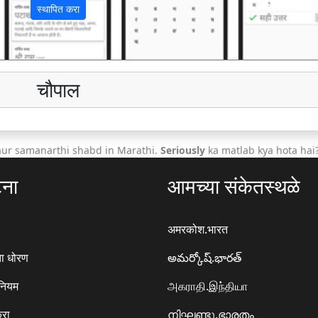
स्थापित करा
चौपाल
aur samanarthi shabd in Marathi.
Seriously
ka matlab kya hota hai
टना
आमच्या संकेतस्थळे
अमरकोश.भारत
ा धोरण
అమర్కోష్.భారత్
 नियम
அகராதி.இந்தியா
करा
നിഘണ്ടു.ഭാരതം