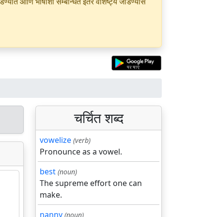
यात आणि भाषांशी सम्बन्धित इतर वैशिष्ट्ये जोडण्यास
चर्चित शब्द
vowelize
(verb)
Pronounce as a vowel.
best
(noun)
The supreme effort one can
make.
nanny
(noun)