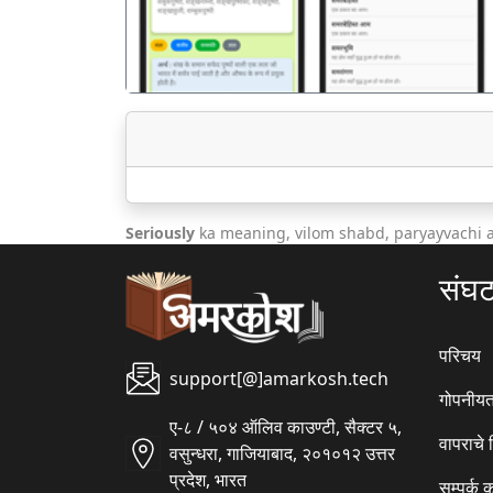
Seriously
ka meaning, vilom shabd, paryayvachi 
संघ
परिचय
support[@]amarkosh.tech
गोपनीयत
ए-८ / ५०४ ऑलिव काउण्टी, सैक्टर ५,
वापराचे
वसुन्धरा, गाजियाबाद, २०१०१२ उत्तर
प्रदेश, भारत
सम्पर्क 