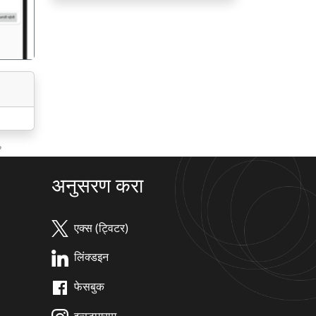
?
अनुसरण करा
एक्स (ट्विटर)
लिंक्डइन
फेसबुक
इन्स्टाग्राम