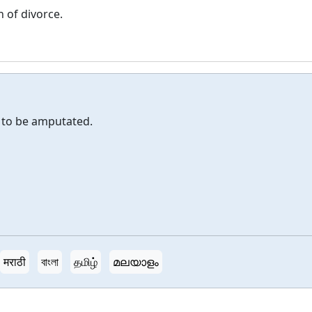
n of divorce.
d to be amputated.
मराठी
বাংলা
தமிழ்
മലയാളം