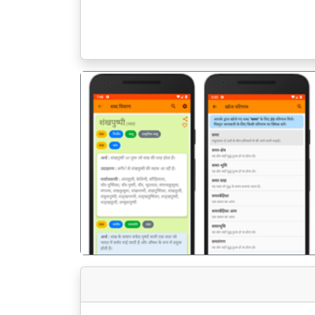
पिछला