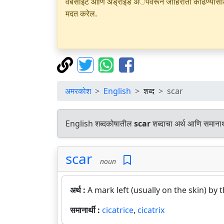
वेबसाइट आणि अँड्रॉइड अॅपवरून जाहिराती काढण्यासाठी क
मदत करेल.
अमरकोश
English
शब्द
scar
English शब्दकोषातील
scar
शब्दाचा अर्थ आणि समानार्
scar
noun
अर्थ :
A mark left (usually on the skin) by t
समानार्थी :
cicatrice
,
cicatrix