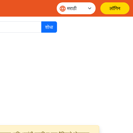
लॉगिन
शोधा