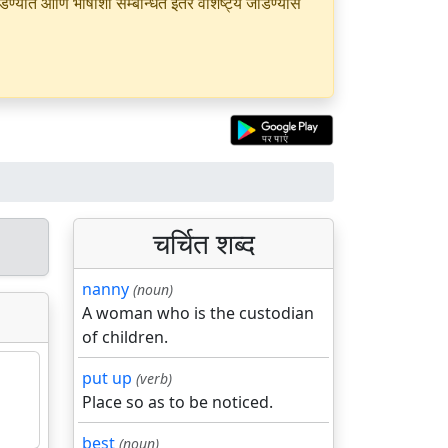
यात आणि भाषांशी सम्बन्धित इतर वैशिष्ट्ये जोडण्यास
चर्चित शब्द
nanny
(noun)
A woman who is the custodian
of children.
put up
(verb)
Place so as to be noticed.
best
(noun)