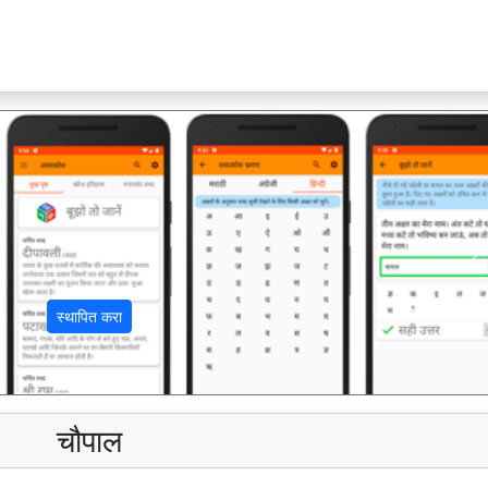
अ
स्थापित करा
चौपाल