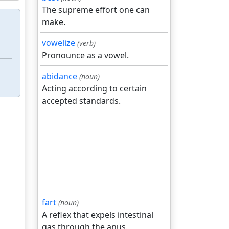
The supreme effort one can
make.
vowelize
(verb)
Pronounce as a vowel.
abidance
(noun)
Acting according to certain
accepted standards.
fart
(noun)
A reflex that expels intestinal
gas through the anus.