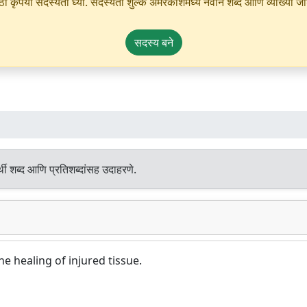
ृपया सदस्यता घ्या. सदस्यता शुल्क अमरकोशमध्ये नवीन शब्द आणि व्याख्या जोडण्
सदस्य बने
थी शब्द आणि प्रतिशब्दांसह उदाहरणे.
he healing of injured tissue.