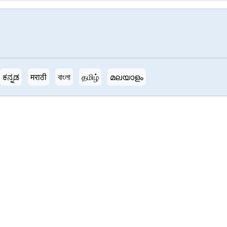
ಕನ್ನಡ
मराठी
বাংলা
தமிழ்
മലയാളം