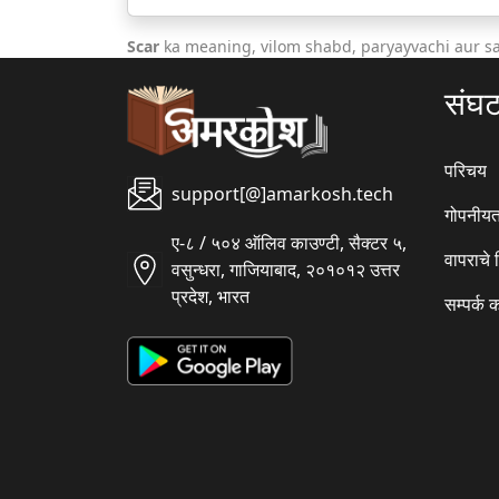
Scar
ka meaning, vilom shabd, paryayvachi aur s
संघ
परिचय
support[@]amarkosh.tech
गोपनीयत
ए-८ / ५०४ ऑलिव काउण्टी, सैक्टर ५,
वापराचे
वसुन्धरा, गाजियाबाद, २०१०१२ उत्तर
प्रदेश, भारत
सम्पर्क 