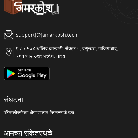
support[@]amarkosh.tech
ए-८ / ५०४ ऑलिव काउण्टी, सैक्टर ५, वसुन्धरा, गाजियाबाद,
२०१०१२ उत्तर प्रदेश, भारत
संघटना
परिचय
गोपनीयता धोरण
वापराचे नियम
सम्पर्क करा
आमच्या संकेतस्थळे