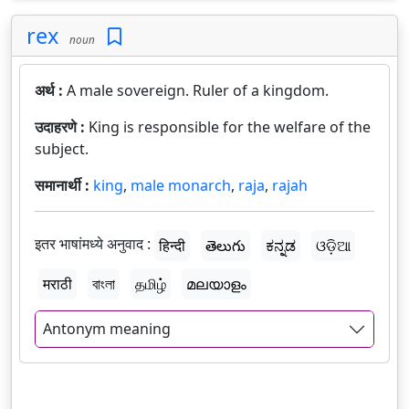
rex
noun
अर्थ :
A male sovereign. Ruler of a kingdom.
उदाहरणे :
King is responsible for the welfare of the
subject.
समानार्थी :
king
,
male monarch
,
raja
,
rajah
इतर भाषांमध्ये अनुवाद :
हिन्दी
తెలుగు
ಕನ್ನಡ
ଓଡ଼ିଆ
मराठी
বাংলা
தமிழ்
മലയാളം
Antonym meaning