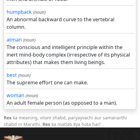
humpback
(noun)
An abnormal backward curve to the vertebral
column.
atman
(noun)
The conscious and intelligent principle within the
inert mind-body complex (irrespective of its physical
attributes) that makes them living beings.
best
(noun)
The supreme effort one can make.
woman
(noun)
An adult female person (as opposed to a man).
Rex
ka meaning, vilom shabd, paryayvachi aur samanarthi
shabd in Marathi.
Rex
ka matlab kya hota hai?