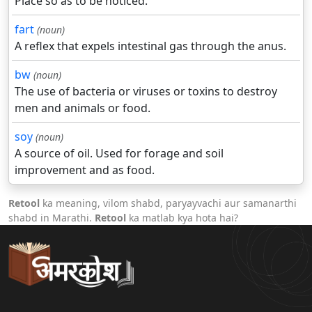
Place so as to be noticed.
fart
(noun)
A reflex that expels intestinal gas through the anus.
bw
(noun)
The use of bacteria or viruses or toxins to destroy
men and animals or food.
soy
(noun)
A source of oil. Used for forage and soil
improvement and as food.
Retool
ka meaning, vilom shabd, paryayvachi aur samanarthi
shabd in Marathi.
Retool
ka matlab kya hota hai?