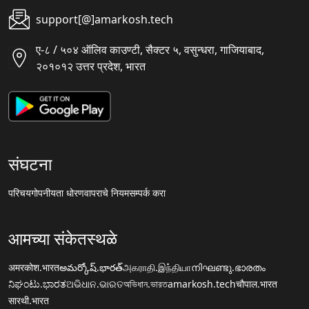
support[@]amarkosh.tech
ए-८ / ५०४ ऑलिव काउण्टी, सैक्टर ५, वसुन्धरा, गाजियाबाद,
२०१०१२ उत्तर प्रदेश, भारत
संघटना
परिचय
गोपनीयता धोरण
वापराचे नियम
सम्पर्क करा
आमच्या संकेतस्थळे
अमरकोश.भारत
అమర్కోష్.భారత్
அகராதி.இந்தியா
നിഘണ്ടു.ഭാരതം
ನಿಘಂಟು.ಭಾರತ
ଅଭିଧାନ.ଭାରତ
অভিধান.ভারত
amarkosh.tech
चौपाल.भारत
सारथी.भारत