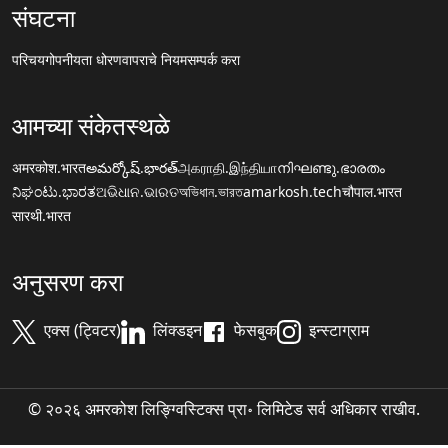
संघटना
परिचय
गोपनीयता धोरण
वापराचे नियम
सम्पर्क करा
आमच्या संकेतस्थळे
अमरकोश.भारत
అమర్కోష్.భారత్
அகராதி.இந்தியா
നിഘണ്ടു.ഭാരതം
ನಿಘಂಟು.ಭಾರತ
ଅଭିଧାନ.ଭାରତ
অভিধান.ভারত
amarkosh.tech
चौपाल.भारत
सारथी.भारत
अनुसरण करा
एक्स (ट्विटर)
लिंक्डइन
फेसबुक
इन्स्टाग्राम
© २०२६ अमरकोश लिङ्ग्विस्टिक्स प्रा॰ लिमिटेड सर्व अधिकार राखीव.