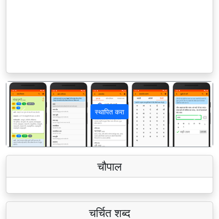
स्थापित करा
पिछला
अगला
चौपाल
चर्चित शब्द