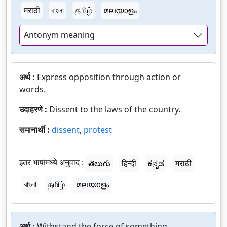
मराठी
বাংলা
தமிழ்
മലയാളം
Antonym meaning
अर्थ :
Express opposition through action or
words.
उदाहरणे :
Dissent to the laws of the country.
समानार्थी :
dissent
,
protest
इतर भाषांमध्ये अनुवाद :
తెలుగు
हिन्दी
ಕನ್ನಡ
मराठी
বাংলা
தமிழ்
മലയാളം
अर्थ :
Withstand the force of something.