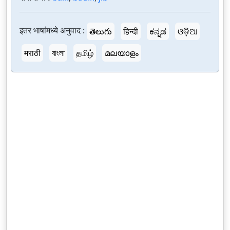
इतर भाषांमध्ये अनुवाद :
తెలుగు
हिन्दी
ಕನ್ನಡ
ଓଡ଼ିଆ
मराठी
বাংলা
தமிழ்
മലയാളം