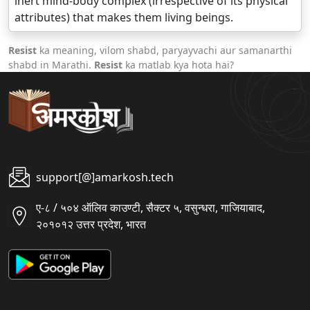
inert mind-body complex (irrespective of its physical
attributes) that makes them living beings.
Resist
ka meaning, vilom shabd, paryayvachi aur samanarthi
shabd in Marathi.
Resist
ka matlab kya hota hai?
support[@]amarkosh.tech
ए-८ / ५०४ ऑलिव काउण्टी, सैक्टर ५, वसुन्धरा, गाजियाबाद,
२०१०१२ उत्तर प्रदेश, भारत