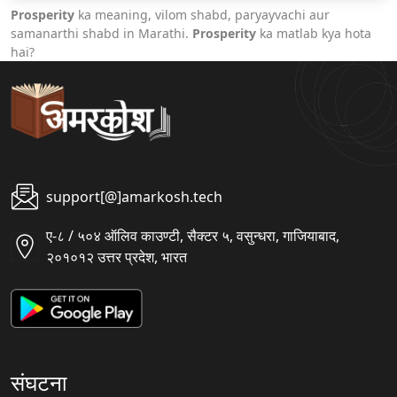
Prosperity
ka meaning, vilom shabd, paryayvachi aur
samanarthi shabd in Marathi.
Prosperity
ka matlab kya hota
hai?
support[@]amarkosh.tech
ए-८ / ५०४ ऑलिव काउण्टी, सैक्टर ५, वसुन्धरा, गाजियाबाद,
२०१०१२ उत्तर प्रदेश, भारत
संघटना