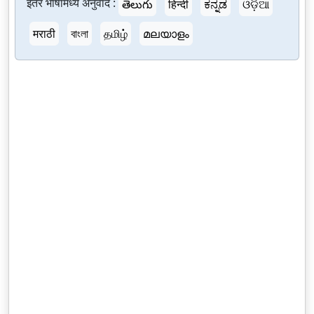
इतर भाषांमध्ये अनुवाद :
తెలుగు
हिन्दी
ಕನ್ನಡ
ଓଡ଼ିଆ
मराठी
বাংলা
தமிழ்
മലയാളം