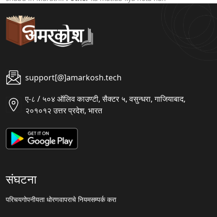
support[@]amarkosh.tech
ए-८ / ५०४ ऑलिव काउण्टी, सैक्टर ५, वसुन्धरा, गाजियाबाद,
२०१०१२ उत्तर प्रदेश, भारत
संघटना
परिचय
गोपनीयता धोरण
वापराचे नियम
सम्पर्क करा