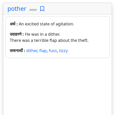
pother
noun
अर्थ :
An excited state of agitation.
उदाहरणे :
He was in a dither.
There was a terrible flap about the theft.
समानार्थी :
dither
,
flap
,
fuss
,
tizzy