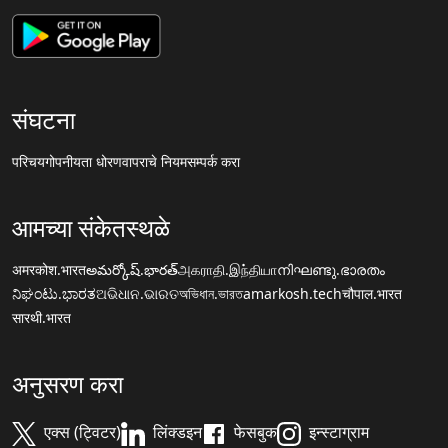
संघटना
परिचय
गोपनीयता धोरण
वापराचे नियम
सम्पर्क करा
आमच्या संकेतस्थळे
अमरकोश.भारत
అమర్కోష్.భారత్
அகராதி.இந்தியா
നിഘണ്ടു.ഭാരതം
ನಿಘಂಟು.ಭಾರತ
ଅଭିଧାନ.ଭାରତ
অভিধান.ভারত
amarkosh.tech
चौपाल.भारत
सारथी.भारत
अनुसरण करा
एक्स (ट्विटर)
लिंक्डइन
फेसबुक
इन्स्टाग्राम