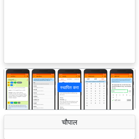
स्थापित करा
पिछला
अगला
चौपाल