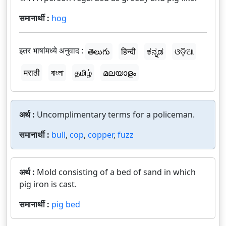
समानार्थी :
hog
इतर भाषांमध्ये अनुवाद :
తెలుగు
हिन्दी
ಕನ್ನಡ
ଓଡ଼ିଆ
मराठी
বাংলা
தமிழ்
മലയാളം
अर्थ :
Uncomplimentary terms for a policeman.
समानार्थी :
bull
,
cop
,
copper
,
fuzz
अर्थ :
Mold consisting of a bed of sand in which
pig iron is cast.
समानार्थी :
pig bed