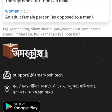
The supreme effort one can make.
woman
(noun)
An adult female person (as opposed to a man).
Pig
ka meaning, vilom shabd, paryayvachi aur samanarthi
shabd in Marathi.
Pig
ka matlab kya hota hai?
support[@]amarkosh.tech
ए-८ / ५०४ ऑलिव काउण्टी, सैक्टर ५, वसुन्धरा, गाजियाबाद,
२०१०१२ उत्तर प्रदेश, भारत