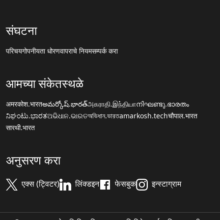
संघटना
परिचय
गोपनीयता धोरण
वापराचे नियम
सम्पर्क करा
आमच्या संकेतस्थळे
अमरकोश.भारत
అమర్కోష్.భారత్
அகராதி.இந்தியா
നിഘണ്ടു.ഭാരതം
ನಿಘಂಟು.ಭಾರತ
ଅଭିଧାନ.ଭାରତ
অভিধান.ভারত
amarkosh.tech
चौपाल.भारत
सारथी.भारत
अनुसरण करा
एक्स (ट्विटर)
लिंक्डइन
फेसबुक
इन्स्टाग्राम