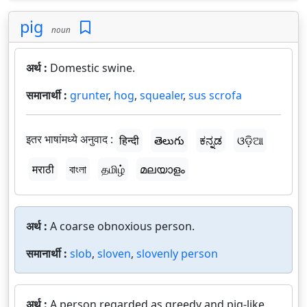
pig
noun
अर्थ :
Domestic swine.
समानार्थी :
grunter
,
hog
,
squealer
,
sus scrofa
इतर भाषांमध्ये अनुवाद :
हिन्दी
తెలుగు
ಕನ್ನಡ
ଓଡ଼ିଆ
मराठी
বাংলা
தமிழ்
മലയാളം
अर्थ :
A coarse obnoxious person.
समानार्थी :
slob
,
sloven
,
slovenly person
अर्थ :
A person regarded as greedy and pig-like.