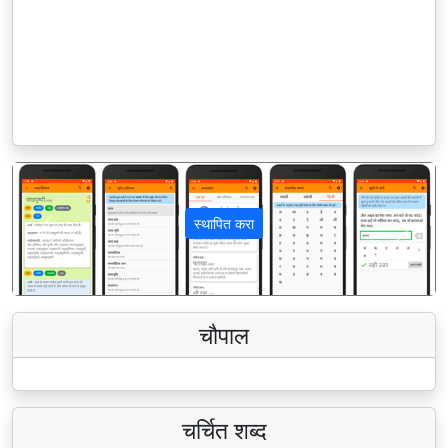
स्थापित करा
पिछला
अगला
चौपाल
चर्चित शब्द