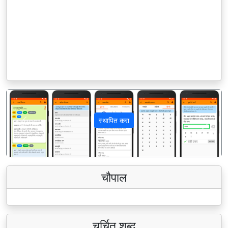
स्थापित करा
पिछला
अगला
चौपाल
चर्चित शब्द