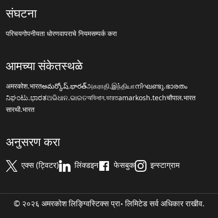
संघटना
परिचय
गोपनीयता धोरण
वापराचे नियम
सम्पर्क करा
आमच्या संकेतस्थळे
अमरकोश.भारत
అమర్కోష్.భారత్
அகராதி.இந்தியா
നിഘണ്ടു.ഭാരതം
ನಿಘಂಟು.ಭಾರತ
ଅଭିଧାନ.ଭାରତ
অভিধান.ভারত
amarkosh.tech
चौपाल.भारत
सारथी.भारत
अनुसरण करा
एक्स (ट्विटर)
लिंक्डइन
फेसबुक
इन्स्टाग्राम
© २०२६ अमरकोश लिङ्ग्विस्टिक्स प्रा॰ लिमिटेड सर्व अधिकार राखीव.