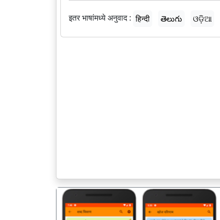
इतर भाषांमध्ये अनुवाद :
हिन्दी
తెలుగు
ଓଡ଼ିଆ