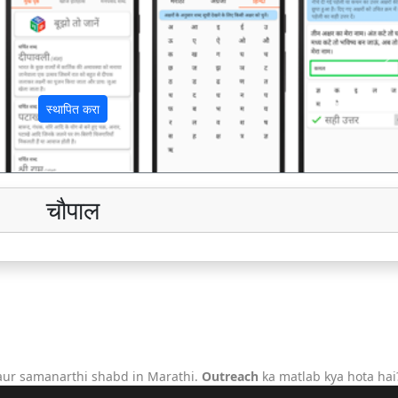
अ
स्थापित करा
चौपाल
aur samanarthi shabd in Marathi.
Outreach
ka matlab kya hota hai