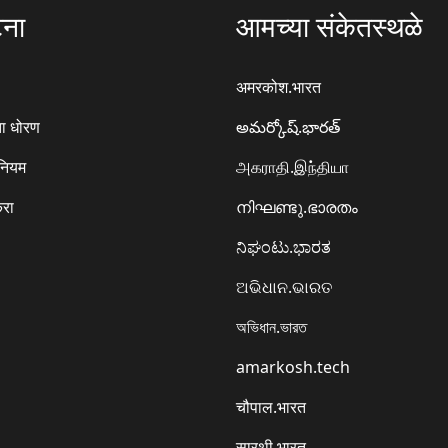
टना
आमच्या संकेतस्थळे
अमरकोश.भारत
ा धोरण
అమర్కోష్.భారత్
 नियम
அகராதி.இந்தியா
करा
നിഘണ്ടു.ഭാരതം
ನಿಘಂಟು.ಭಾರತ
ଅଭିଧାନ.ଭାରତ
অভিধান.ভারত
amarkosh.tech
चौपाल.भारत
सारथी.भारत