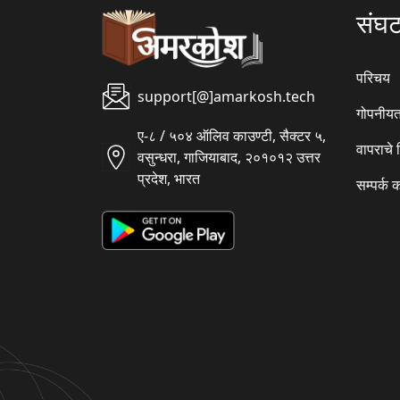
संघ
परिचय
support[@]amarkosh.tech
गोपनीयत
ए-८ / ५०४ ऑलिव काउण्टी, सैक्टर ५,
वापराचे
वसुन्धरा, गाजियाबाद, २०१०१२ उत्तर
प्रदेश, भारत
सम्पर्क 