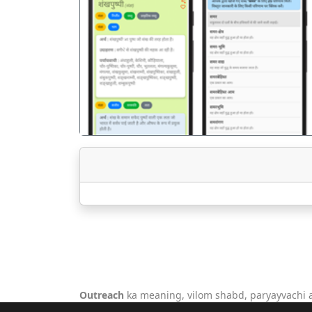
पिछला
Outreach
ka meaning, vilom shabd, paryayvachi 