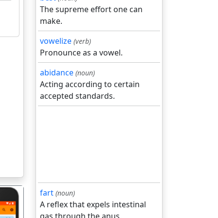
The supreme effort one can
make.
vowelize
(verb)
Pronounce as a vowel.
abidance
(noun)
Acting according to certain
accepted standards.
fart
(noun)
A reflex that expels intestinal
gas through the anus.