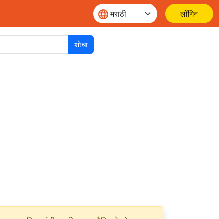
लॉगिन
शोधा