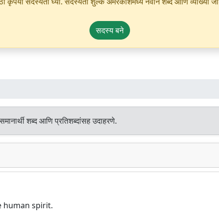
ृपया सदस्यता घ्या. सदस्यता शुल्क अमरकोशमध्ये नवीन शब्द आणि व्याख्या जोडण्
सदस्य बने
समानार्थी शब्द आणि प्रतिशब्दांसह उदाहरणे.
 human spirit.