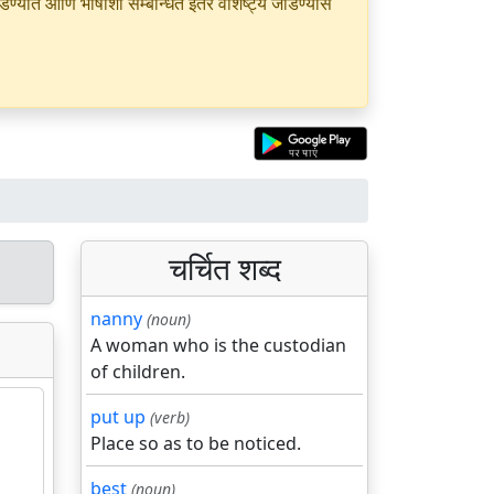
यात आणि भाषांशी सम्बन्धित इतर वैशिष्ट्ये जोडण्यास
चर्चित शब्द
nanny
(noun)
A woman who is the custodian
of children.
put up
(verb)
Place so as to be noticed.
best
(noun)