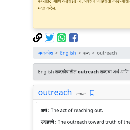
वेबसाइट आणि अँड्रॉइड अॅपवरून जाहिराती काढण्यासाठी क
मदत करेल.
अमरकोश
English
शब्द
outreach
English शब्दकोषातील
outreach
शब्दाचा अर्थ आणि 
outreach
noun
अर्थ :
The act of reaching out.
उदाहरणे :
The outreach toward truth of the