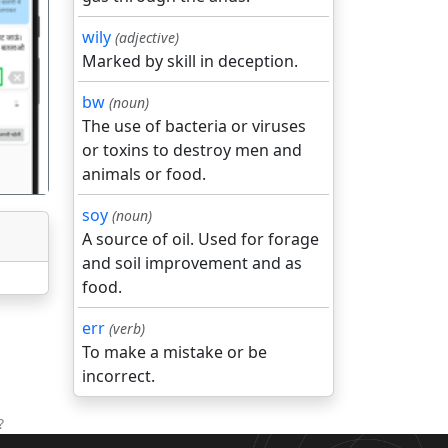
wily
(adjective)
Marked by skill in deception.
गला
bw
(noun)
The use of bacteria or viruses
or toxins to destroy men and
animals or food.
soy
(noun)
A source of oil. Used for forage
and soil improvement and as
food.
err
(verb)
To make a mistake or be
incorrect.
?