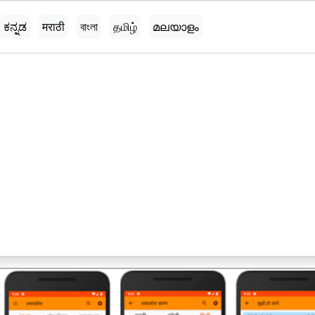
ಕನ್ನಡ
मराठी
বাংলা
தமிழ்
മലയാളം