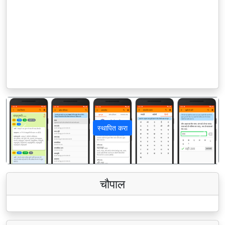
स्थापित करा
पिछला
अगला
चौपाल