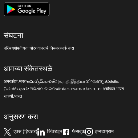
संघटना
परिचय
गोपनीयता धोरण
वापराचे नियम
सम्पर्क करा
आमच्या संकेतस्थळे
अमरकोश.भारत
అమర్కోష్.భారత్
அகராதி.இந்தியா
നിഘണ്ടു.ഭാരതം
ನಿಘಂಟು.ಭಾರತ
ଅଭିଧାନ.ଭାରତ
অভিধান.ভারত
amarkosh.tech
चौपाल.भारत
सारथी.भारत
अनुसरण करा
एक्स (ट्विटर)
लिंक्डइन
फेसबुक
इन्स्टाग्राम