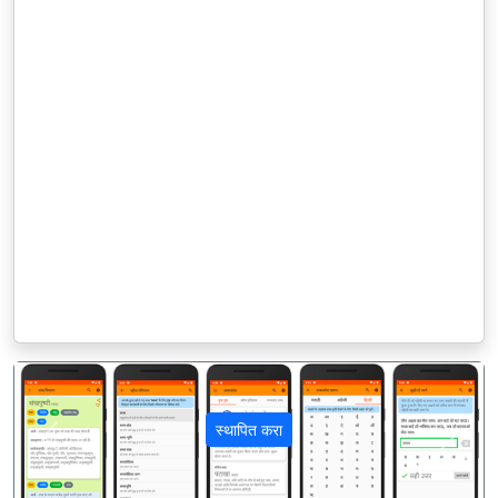
स्थापित करा
पिछला
अगला