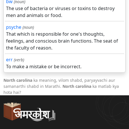
bw
(noun)
The use of bacteria or viruses or toxins to destroy
men and animals or food.
psyche
(noun)
That which is responsible for one's thoughts,
feelings, and conscious brain functions. The seat of
the faculty of reason.
err
(verb)
To make a mistake or be incorrect.
North carolina
ka meaning, vilom shabd, paryayvachi aur
samanarthi shabd in Marathi.
North carolina
ka matlab kya
hota hai?