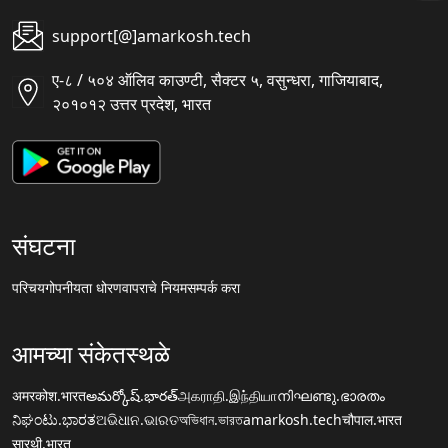
support[@]amarkosh.tech
ए-८ / ५०४ ऑलिव काउण्टी, सैक्टर ५, वसुन्धरा, गाजियाबाद,
२०१०१२ उत्तर प्रदेश, भारत
संघटना
परिचय
गोपनीयता धोरण
वापराचे नियम
सम्पर्क करा
आमच्या संकेतस्थळे
अमरकोश.भारत
అమర్కోష్.భారత్
அகராதி.இந்தியா
നിഘണ്ടു.ഭാരതം
ನಿಘಂಟು.ಭಾರತ
ଅଭିଧାନ.ଭାରତ
অভিধান.ভারত
amarkosh.tech
चौपाल.भारत
सारथी.भारत