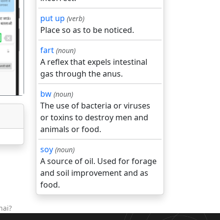
put up
(verb)
Place so as to be noticed.
गला
fart
(noun)
A reflex that expels intestinal
gas through the anus.
bw
(noun)
The use of bacteria or viruses
or toxins to destroy men and
animals or food.
soy
(noun)
A source of oil. Used for forage
and soil improvement and as
food.
hai?