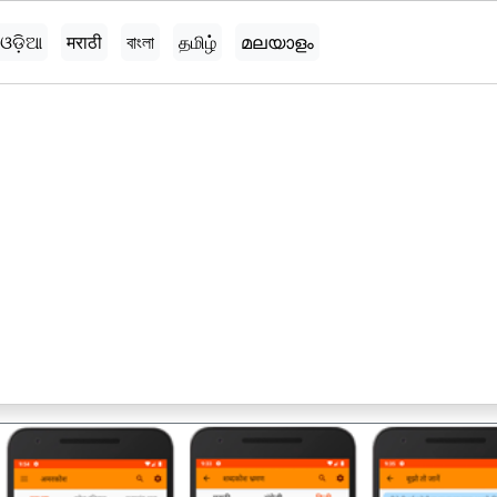
ଓଡ଼ିଆ
मराठी
বাংলা
தமிழ்
മലയാളം