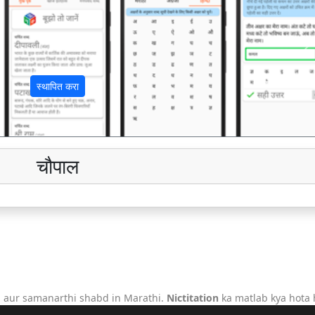
अ
स्थापित करा
चौपाल
 aur samanarthi shabd in Marathi.
Nictitation
ka matlab kya hota 