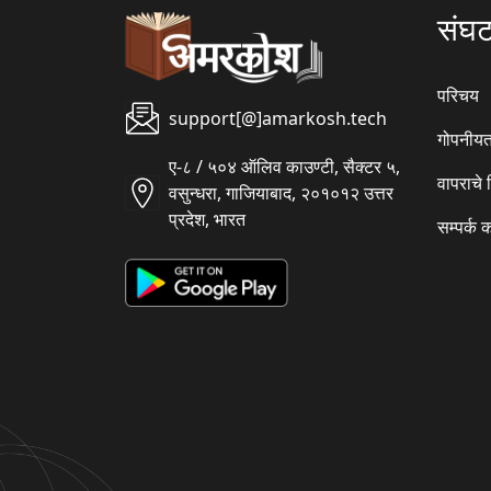
संघ
परिचय
support[@]amarkosh.tech
गोपनीयत
ए-८ / ५०४ ऑलिव काउण्टी, सैक्टर ५,
वापराचे
वसुन्धरा, गाजियाबाद, २०१०१२ उत्तर
प्रदेश, भारत
सम्पर्क 