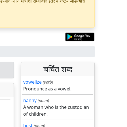
यात आणि भाषांशी सम्बन्धित इतर वैशिष्ट्ये जोडण्यास
चर्चित शब्द
vowelize
(verb)
Pronounce as a vowel.
nanny
(noun)
A woman who is the custodian
of children.
best
(noun)