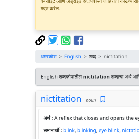
वेबसाइट आणि अँड्रॉइड अॅपवरून जाहिराती काढण्यासाठी क
मदत करेल.
अमरकोश
English
शब्द
nictitation
English शब्दकोषातील
nictitation
शब्दाचा अर्थ आण
nictitation
noun
अर्थ :
A reflex that closes and opens the ey
समानार्थी :
blink
,
blinking
,
eye blink
,
nictati