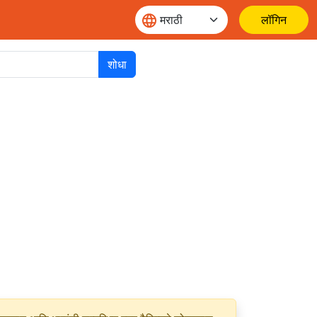
लॉगिन
शोधा