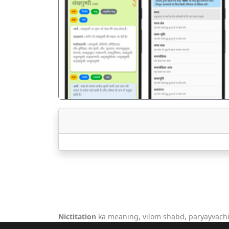
पिछला
Nictitation
ka meaning, vilom shabd, paryayvachi