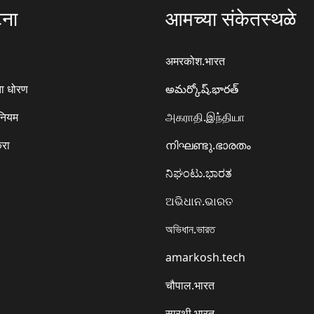
टना
आमच्या संकेतस्थळे
अमरकोश.भारत
ा धोरण
అమర్కోష్.భారత్
 नियम
அகராதி.இந்தியா
करा
നിഘണ്ടു.ഭാരതം
ನಿಘಂಟು.ಭಾರತ
ଅଭିଧାନ.ଭାରତ
অভিধান.ভারত
amarkosh.tech
चौपाल.भारत
सारथी.भारत