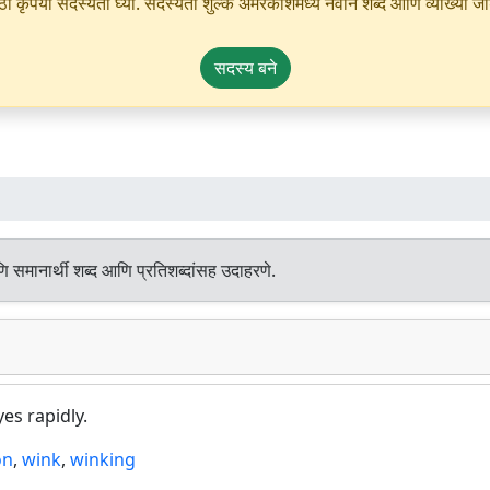
ृपया सदस्यता घ्या. सदस्यता शुल्क अमरकोशमध्ये नवीन शब्द आणि व्याख्या जोडण्
सदस्य बने
ि समानार्थी शब्द आणि प्रतिशब्दांसह उदाहरणे.
es rapidly.
on
,
wink
,
winking