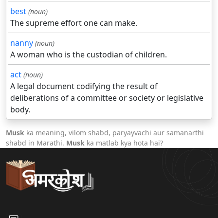
best
(noun)
The supreme effort one can make.
nanny
(noun)
A woman who is the custodian of children.
act
(noun)
A legal document codifying the result of
deliberations of a committee or society or legislative
body.
Musk
ka meaning, vilom shabd, paryayvachi aur samanarthi
shabd in Marathi.
Musk
ka matlab kya hota hai?