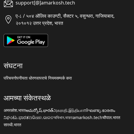
support[@]amarkosh.tech
ए-८ / ५०४ ऑलिव काउण्टी, सैक्टर ५, वसुन्धरा, गाजियाबाद,
२०१०१२ उत्तर प्रदेश, भारत
संघटना
परिचय
गोपनीयता धोरण
वापराचे नियम
सम्पर्क करा
आमच्या संकेतस्थळे
अमरकोश.भारत
అమర్కోష్.భారత్
அகராதி.இந்தியா
നിഘണ്ടു.ഭാരതം
ನಿಘಂಟು.ಭಾರತ
ଅଭିଧାନ.ଭାରତ
অভিধান.ভারত
amarkosh.tech
चौपाल.भारत
सारथी.भारत