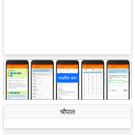
स्थापित करा
पिछला
अगला
चौपाल