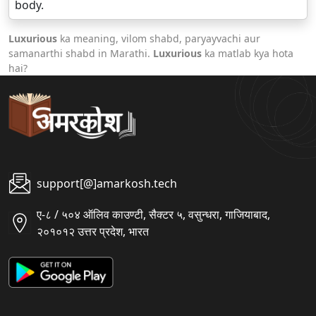
body.
Luxurious
ka meaning, vilom shabd, paryayvachi aur
samanarthi shabd in Marathi.
Luxurious
ka matlab kya hota
hai?
support[@]amarkosh.tech
ए-८ / ५०४ ऑलिव काउण्टी, सैक्टर ५, वसुन्धरा, गाजियाबाद,
२०१०१२ उत्तर प्रदेश, भारत