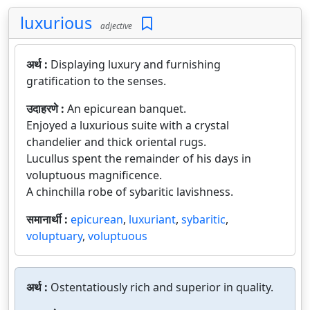
luxurious
adjective
अर्थ :
Displaying luxury and furnishing
gratification to the senses.
उदाहरणे :
An epicurean banquet.
Enjoyed a luxurious suite with a crystal
chandelier and thick oriental rugs.
Lucullus spent the remainder of his days in
voluptuous magnificence.
A chinchilla robe of sybaritic lavishness.
समानार्थी :
epicurean
,
luxuriant
,
sybaritic
,
voluptuary
,
voluptuous
अर्थ :
Ostentatiously rich and superior in quality.