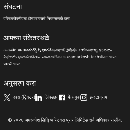
संघटना
परिचय
गोपनीयता धोरण
वापराचे नियम
सम्पर्क करा
आमच्या संकेतस्थळे
अमरकोश.भारत
అమర్కోష్.భారత్
அகராதி.இந்தியா
നിഘണ്ടു.ഭാരതം
ನಿಘಂಟು.ಭಾರತ
ଅଭିଧାନ.ଭାରତ
অভিধান.ভারত
amarkosh.tech
चौपाल.भारत
सारथी.भारत
अनुसरण करा
एक्स (ट्विटर)
लिंक्डइन
फेसबुक
इन्स्टाग्राम
© २०२६ अमरकोश लिङ्ग्विस्टिक्स प्रा॰ लिमिटेड सर्व अधिकार राखीव.