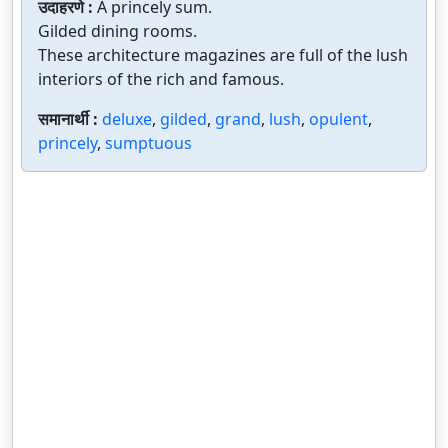
उदाहरणे :
A princely sum.
Gilded dining rooms.
These architecture magazines are full of the lush
interiors of the rich and famous.
समानार्थी :
deluxe
,
gilded
,
grand
,
lush
,
opulent
,
princely
,
sumptuous