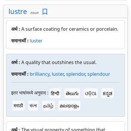
lustre
noun
अर्थ :
A surface coating for ceramics or porcelain.
समानार्थी :
luster
अर्थ :
A quality that outshines the usual.
समानार्थी :
brilliancy
,
luster
,
splendor
,
splendour
इतर भाषांमध्ये अनुवाद :
हिन्दी
తెలుగు
ଓଡ଼ିଆ
ಕನ್ನಡ
मराठी
বাংলা
தமிழ்
മലയാളം
अर्थ :
The visual property of something that