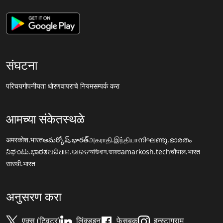
संघटना
परिचय
गोपनीयता धोरण
वापराचे नियम
सम्पर्क करा
आमच्या संकेतस्थळे
अमरकोश.भारत
అమర్కోష్.భారత్
அகராதி.இந்தியா
നിഘണ്ടു.ഭാരതം
ನಿಘಂಟು.ಭಾರತ
ଅଭିଧାନ.ଭାରତ
অভিধান.ভারত
amarkosh.tech
चौपाल.भारत
सारथी.भारत
अनुसरण करा
एक्स (ट्विटर)
लिंक्डइन
फेसबुक
इन्स्टाग्राम