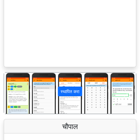
स्थापित करा
पिछला
अगला
चौपाल