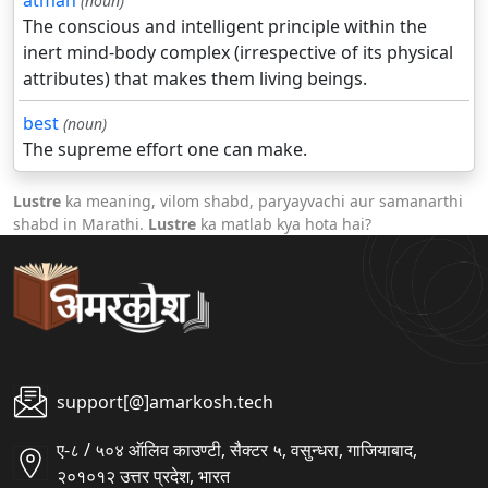
atman
(noun)
The conscious and intelligent principle within the
inert mind-body complex (irrespective of its physical
attributes) that makes them living beings.
best
(noun)
The supreme effort one can make.
Lustre
ka meaning, vilom shabd, paryayvachi aur samanarthi
shabd in Marathi.
Lustre
ka matlab kya hota hai?
support[@]amarkosh.tech
ए-८ / ५०४ ऑलिव काउण्टी, सैक्टर ५, वसुन्धरा, गाजियाबाद,
२०१०१२ उत्तर प्रदेश, भारत