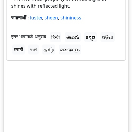
shines with reflected light.
समानार्थी :
luster
,
sheen
,
shininess
इतर भाषांमध्ये अनुवाद :
हिन्दी
తెలుగు
ಕನ್ನಡ
ଓଡ଼ିଆ
मराठी
বাংলা
தமிழ்
മലയാളം