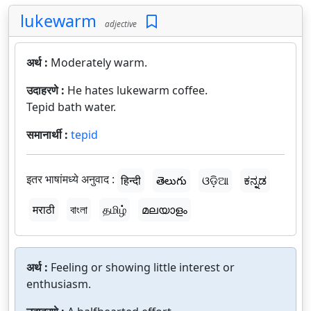
lukewarm
adjective
अर्थ :
Moderately warm.
उदाहरणे :
He hates lukewarm coffee.
Tepid bath water.
समानार्थी :
tepid
इतर भाषांमध्ये अनुवाद :
हिन्दी
తెలుగు
ଓଡ଼ିଆ
ಕನ್ನಡ
मराठी
বাংলা
தமிழ்
മലയാളം
अर्थ :
Feeling or showing little interest or
enthusiasm.