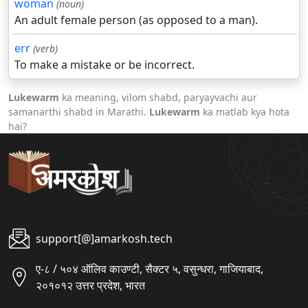
woman
(noun)
An adult female person (as opposed to a man).
err
(verb)
To make a mistake or be incorrect.
Lukewarm
ka meaning, vilom shabd, paryayvachi aur
samanarthi shabd in Marathi.
Lukewarm
ka matlab kya hota
hai?
support[@]amarkosh.tech
ए-८ / ५०४ ऑलिव काउण्टी, सैक्टर ५, वसुन्धरा, गाजियाबाद,
२०१०१२ उत्तर प्रदेश, भारत