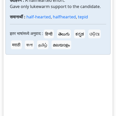
उदाहरणे :
A halfhearted effort.
Gave only lukewarm support to the candidate.
समानार्थी :
half-hearted
,
halfhearted
,
tepid
इतर भाषांमध्ये अनुवाद :
हिन्दी
తెలుగు
ಕನ್ನಡ
ଓଡ଼ିଆ
मराठी
বাংলা
தமிழ்
മലയാളം