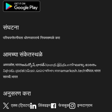
संघटना
परिचय
गोपनीयता धोरण
वापराचे नियम
सम्पर्क करा
आमच्या संकेतस्थळे
अमरकोश.भारत
అమర్కోష్.భారత్
அகராதி.இந்தியா
നിഘണ്ടു.ഭാരതം
ನಿಘಂಟು.ಭಾರತ
ଅଭିଧାନ.ଭାରତ
অভিধান.ভারত
amarkosh.tech
चौपाल.भारत
सारथी.भारत
अनुसरण करा
एक्स (ट्विटर)
लिंक्डइन
फेसबुक
इन्स्टाग्राम