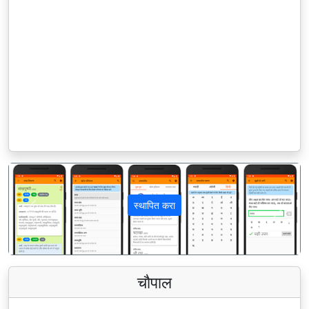
स्थापित करा
पिछला
अगला
चौपाल