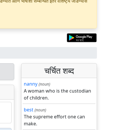
यात आणि भाषांशी सम्बन्धित इतर वैशिष्ट्ये जोडण्यास
चर्चित शब्द
nanny
(noun)
A woman who is the custodian
of children.
best
(noun)
The supreme effort one can
make.