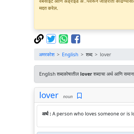
वेबसाइट आणि अँड्रॉइड अॅपवरून जाहिराती काढण्यासाठी क
मदत करेल.
अमरकोश
English
शब्द
lover
English शब्दकोषातील
lover
शब्दाचा अर्थ आणि समानार
lover
noun
अर्थ :
A person who loves someone or is 