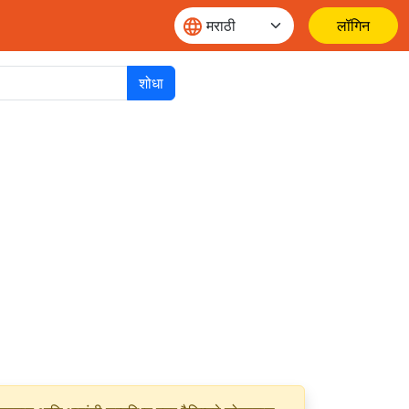
लॉगिन
शोधा