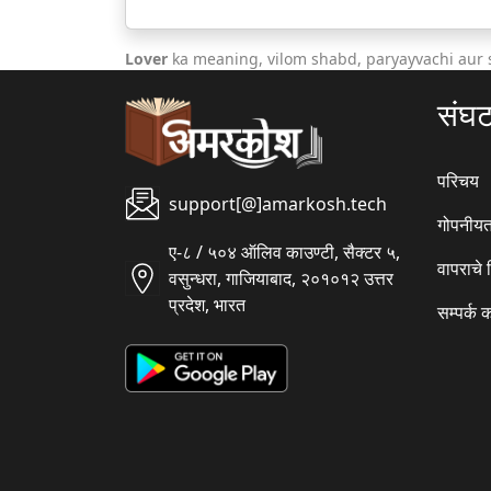
Lover
ka meaning, vilom shabd, paryayvachi aur
संघ
परिचय
support[@]amarkosh.tech
गोपनीयत
ए-८ / ५०४ ऑलिव काउण्टी, सैक्टर ५,
वापराचे
वसुन्धरा, गाजियाबाद, २०१०१२ उत्तर
प्रदेश, भारत
सम्पर्क 