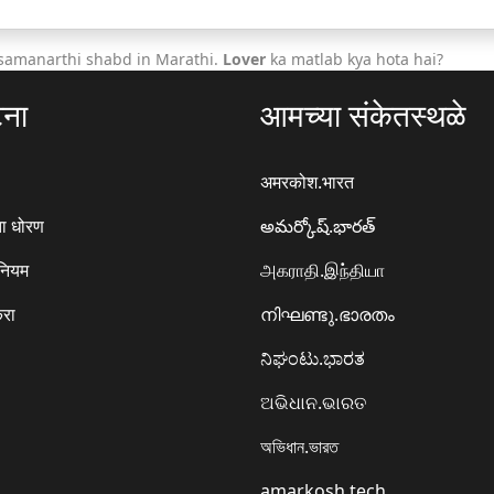
 samanarthi shabd in Marathi.
Lover
ka matlab kya hota hai?
टना
आमच्या संकेतस्थळे
अमरकोश.भारत
ा धोरण
అమర్కోష్.భారత్
 नियम
அகராதி.இந்தியா
करा
നിഘണ്ടു.ഭാരതം
ನಿಘಂಟು.ಭಾರತ
ଅଭିଧାନ.ଭାରତ
অভিধান.ভারত
amarkosh.tech