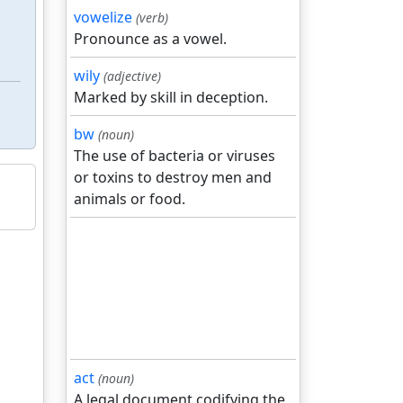
vowelize
(verb)
Pronounce as a vowel.
wily
(adjective)
Marked by skill in deception.
bw
(noun)
The use of bacteria or viruses
or toxins to destroy men and
animals or food.
act
(noun)
A legal document codifying the