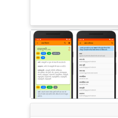
पिछला