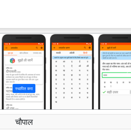
अ
स्थापित करा
चौपाल