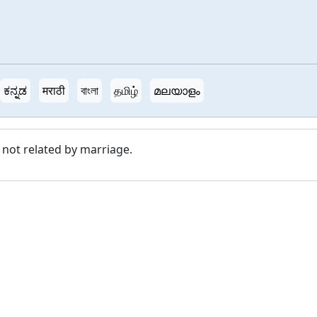
ಕನ್ನಡ
मराठी
বাংলা
தமிழ்
മലയാളം
 not related by marriage.