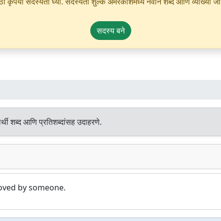
ृपया सदस्यता घ्या. सदस्यता शुल्क अमरकोशमध्ये नवीन शब्द आणि व्याख्या जोडण्
सदस्य बने
्थी शब्द आणि प्रतिशब्दांसह उदाहरणे.
loved by someone.