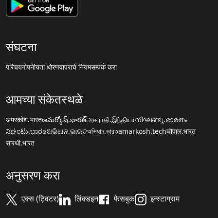
संघटना
परिचय
गोपनीयता धोरण
वापराचे नियम
सम्पर्क करा
आमच्या संकेतस्थळे
अमरकोश.भारत
అమర్కోష్.భారత్
அகராதி.இந்தியா
നിഘണ്ടു.ഭാരതം
ನಿಘಂಟು.ಭಾರತ
ଅଭିଧାନ.ଭାରତ
অভিধান.ভারত
amarkosh.tech
चौपाल.भारत
सारथी.भारत
अनुसरण करा
एक्स (ट्विटर)
लिंक्डइन
फेसबुक
इन्स्टाग्राम