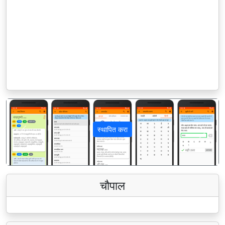
स्थापित करा
पिछला
अगला
चौपाल