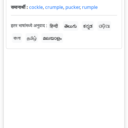
समानार्थी :
cockle
,
crumple
,
pucker
,
rumple
इतर भाषांमध्ये अनुवाद :
हिन्दी
తెలుగు
ಕನ್ನಡ
ଓଡ଼ିଆ
বাংলা
தமிழ்
മലയാളം