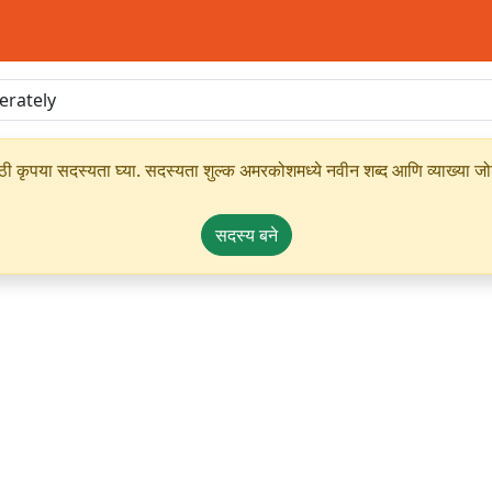
ृपया सदस्यता घ्या. सदस्यता शुल्क अमरकोशमध्ये नवीन शब्द आणि व्याख्या जोडण्
सदस्य बने