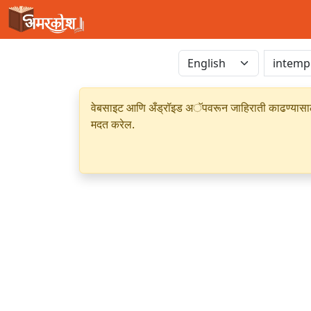
वेबसाइट आणि अँड्रॉइड अॅपवरून जाहिराती काढण्यासाठी क
मदत करेल.