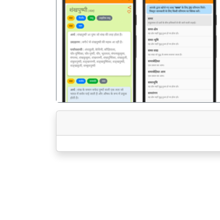
पिछला