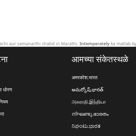
achi aur samanarthi shabd in Marathi.
Intemperately
ka matlab ky
टना
आमच्या संकेतस्थळे
अमरकोश.भारत
ा धोरण
అమర్కోష్.భారత్
 नियम
அகராதி.இந்தியா
करा
നിഘണ്ടു.ഭാരതം
ನಿಘಂಟು.ಭಾರತ