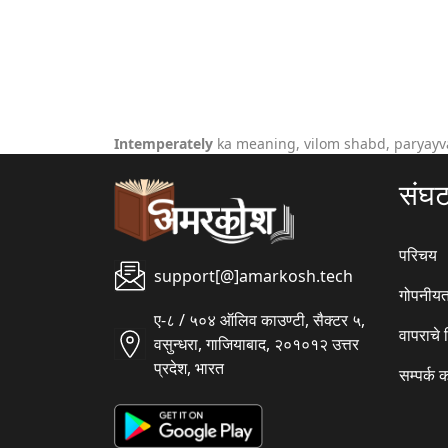
Intemperately
ka meaning, vilom shabd, paryayv
संघ
परिचय
support[@]amarkosh.tech
गोपनीयत
ए-८ / ५०४ ऑलिव काउण्टी, सैक्टर ५,
वापराचे
वसुन्धरा, गाजियाबाद, २०१०१२ उत्तर
प्रदेश, भारत
सम्पर्क 