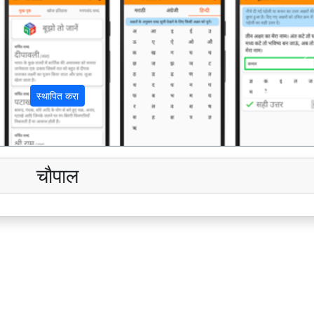
अ
स्थापित करा
चौपाल