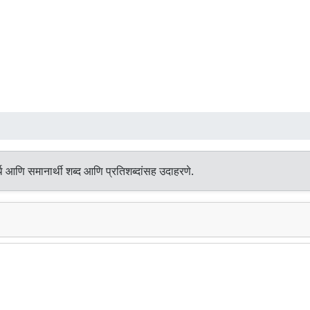
थ आणि समानार्थी शब्द आणि प्रतिशब्दांसह उदाहरणे.