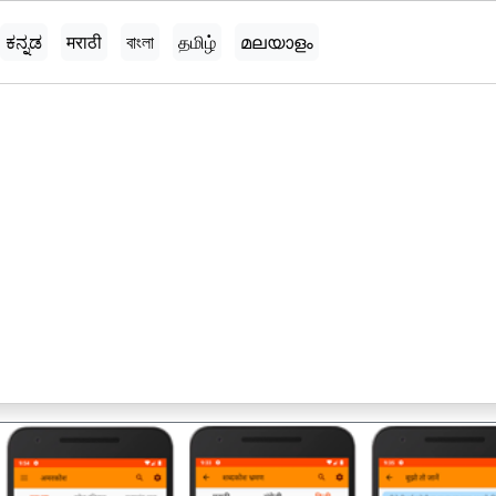
ಕನ್ನಡ
मराठी
বাংলা
தமிழ்
മലയാളം