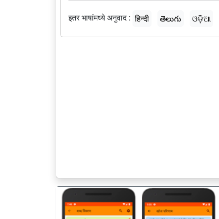
इतर भाषांमध्ये अनुवाद :
हिन्दी
తెలుగు
ଓଡ଼ିଆ