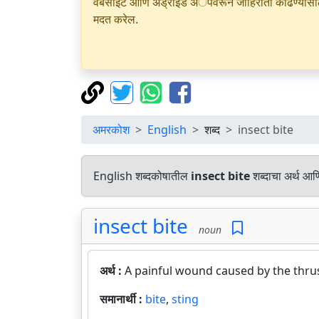
वेबसाइट आणि अँड्रॉइड अॅपवरून जाहिराती काढण्यासाठी क
मदत करेल.
अमरकोश
English
शब्द
insect bite
English शब्दकोषातील
insect bite
शब्दाचा अर्थ आणि
insect bite
noun
अर्थ :
A painful wound caused by the thrust
समानार्थी :
bite
,
sting