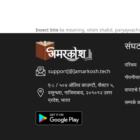
Insect bite
ka meaning, vilom shabd, paryayvachi
संघ
परिचय
support[@]amarkosh.tech
गोपनीयत
ए-८ / ५०४ ऑलिव काउण्टी, सैक्टर ५,
वापराचे
वसुन्धरा, गाजियाबाद, २०१०१२ उत्तर
प्रदेश, भारत
सम्पर्क 