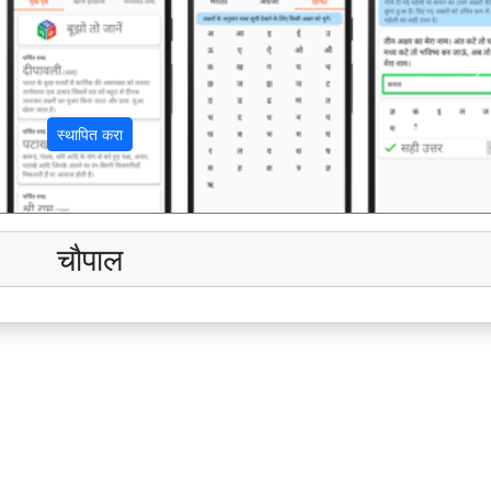
अ
स्थापित करा
चौपाल