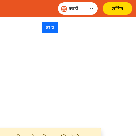
लॉगिन
शोधा