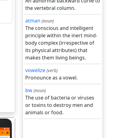
An abnormal backward curve to
the vertebral column.
atman
(noun)
The conscious and intelligent
principle within the inert mind-
body complex (irrespective of
its physical attributes) that
makes them living beings.
vowelize
(verb)
Pronounce as a vowel.
bw
(noun)
The use of bacteria or viruses
or toxins to destroy men and
animals or food.