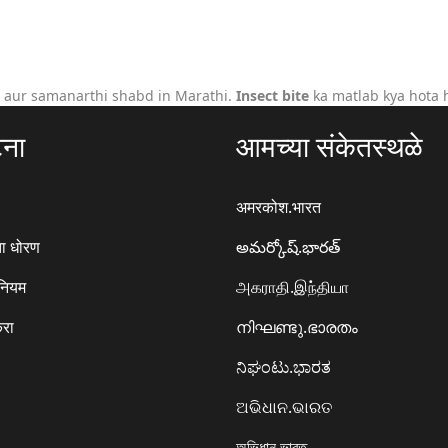
 aur samanarthi shabd in Marathi.
Insect bite
ka matlab kya hota 
टना
आमच्या संकेतस्थळे
अमरकोश.भारत
ा धोरण
అమర్కోష్.భారత్
 नियम
அகராதி.இந்தியா
करा
നിഘണ്ടു.ഭാരതം
ನಿಘಂಟು.ಭಾರತ
ଅଭିଧାନ.ଭାରତ
অভিধান.ভারত