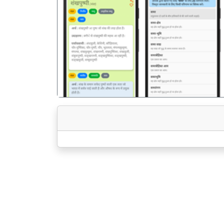
पिछला