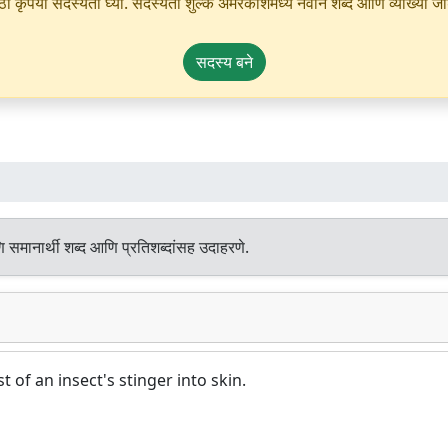
ृपया सदस्यता घ्या. सदस्यता शुल्क अमरकोशमध्ये नवीन शब्द आणि व्याख्या जोडण्
सदस्य बने
 समानार्थी शब्द आणि प्रतिशब्दांसह उदाहरणे.
 of an insect's stinger into skin.