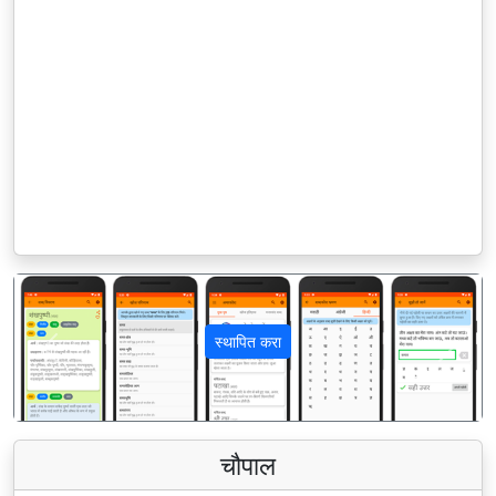
स्थापित करा
पिछला
अगला
चौपाल