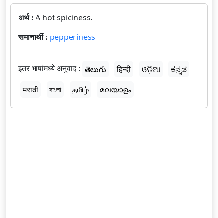
अर्थ :
A hot spiciness.
समानार्थी :
pepperiness
इतर भाषांमध्ये अनुवाद :
తెలుగు
हिन्दी
ଓଡ଼ିଆ
ಕನ್ನಡ
मराठी
বাংলা
தமிழ்
മലയാളം