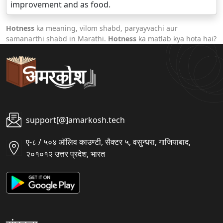
improvement and as food.
Hotness
ka meaning, vilom shabd, paryayvachi aur
samanarthi shabd in Marathi.
Hotness
ka matlab kya hota hai?
support[@]amarkosh.tech
ए-८ / ५०४ ऑलिव काउण्टी, सैक्टर ५, वसुन्धरा, गाजियाबाद,
२०१०१२ उत्तर प्रदेश, भारत