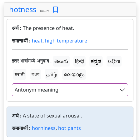
hotness
noun
अर्थ :
The presence of heat.
समानार्थी :
heat
,
high temperature
इतर भाषांमध्ये अनुवाद :
తెలుగు
हिन्दी
ಕನ್ನಡ
ଓଡ଼ିଆ
मराठी
বাংলা
தமிழ்
മലയാളം
Antonym meaning
अर्थ :
A state of sexual arousal.
समानार्थी :
horniness
,
hot pants