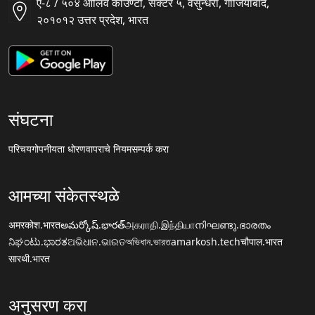
ए-८ / ५०४ ऑलिव काउण्टी, सैक्टर ५, वसुन्धरा, गाजियाबाद,
२०१०१२ उत्तर प्रदेश, भारत
संघटना
परिचय
गोपनीयता धोरण
वापराचे नियम
सम्पर्क करा
आमच्या संकेतस्थळे
अमरकोश.भारत
అమర్కోష్.భారత్
அகராதி.இந்தியா
നിഘണ്ടു.ഭാരതം
ನಿಘಂಟು.ಭಾರತ
ଅଭିଧାନ.ଭାରତ
অভিধান.ভারত
amarkosh.tech
चौपाल.भारत
सारथी.भारत
अनुसरण करा