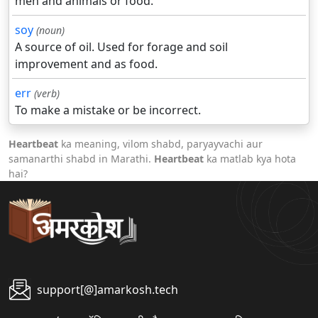
men and animals or food.
soy
(noun)
A source of oil. Used for forage and soil
improvement and as food.
err
(verb)
To make a mistake or be incorrect.
Heartbeat
ka meaning, vilom shabd, paryayvachi aur
samanarthi shabd in Marathi.
Heartbeat
ka matlab kya hota
hai?
support[@]amarkosh.tech