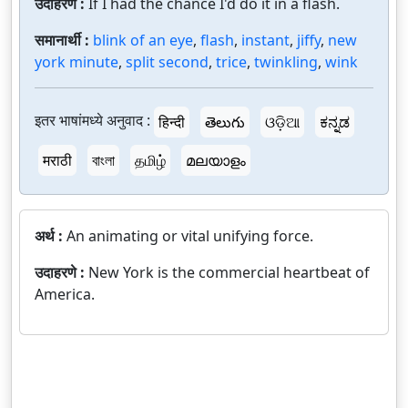
उदाहरणे :
If I had the chance I'd do it in a flash.
समानार्थी :
blink of an eye
,
flash
,
instant
,
jiffy
,
new
york minute
,
split second
,
trice
,
twinkling
,
wink
इतर भाषांमध्ये अनुवाद :
हिन्दी
తెలుగు
ଓଡ଼ିଆ
ಕನ್ನಡ
मराठी
বাংলা
தமிழ்
മലയാളം
अर्थ :
An animating or vital unifying force.
उदाहरणे :
New York is the commercial heartbeat of
America.