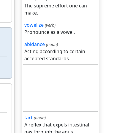
The supreme effort one can
make.
vowelize
(verb)
Pronounce as a vowel.
abidance
(noun)
Acting according to certain
accepted standards.
fart
(noun)
A reflex that expels intestinal
gas through the anus.