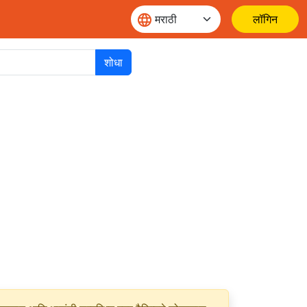
लॉगिन
शोधा