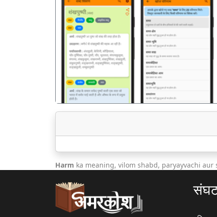
पिछला
Harm
ka meaning, vilom shabd, paryayvachi aur
संघ