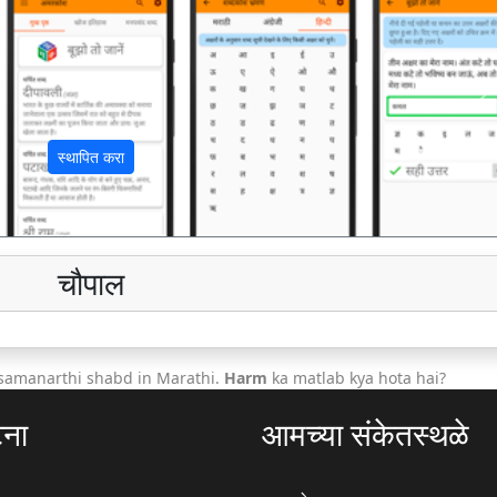
अ
स्थापित करा
चौपाल
 samanarthi shabd in Marathi.
Harm
ka matlab kya hota hai?
टना
आमच्या संकेतस्थळे