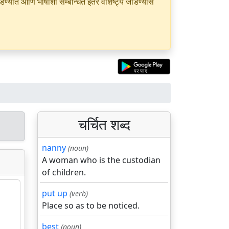
यात आणि भाषांशी सम्बन्धित इतर वैशिष्ट्ये जोडण्यास
चर्चित शब्द
nanny
(noun)
A woman who is the custodian
of children.
put up
(verb)
Place so as to be noticed.
best
(noun)