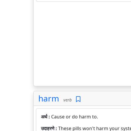
harm
verb
अर्थ :
Cause or do harm to.
उदाहरणे :
These pills won't harm your syst