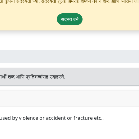
ृपया सदस्यता घ्या. सदस्यता शुल्क अमरकोशमध्ये नवीन शब्द आणि व्याख्या जोडण्
सदस्य बने
र्थी शब्द आणि प्रतिशब्दांसह उदाहरणे.
sed by violence or accident or fracture etc..