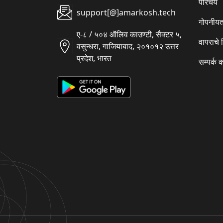
परिचय
support[@]amarkosh.tech
गोपनीयत
ए-८ / ५०४ ऑलिव काउण्टी, सैक्टर ५,
वापराचे
वसुन्धरा, गाजियाबाद, २०१०१२ उत्तर
प्रदेश, भारत
सम्पर्क 