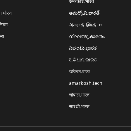
अमरकोश.भारत
ा धोरण
అమర్కోష్.భారత్
 नियम
அகராதி.இந்தியா
करा
നിഘണ്ടു.ഭാരതം
ನಿಘಂಟು.ಭಾರತ
ଅଭିଧାନ.ଭାରତ
অভিধান.ভারত
amarkosh.tech
चौपाल.भारत
सारथी.भारत