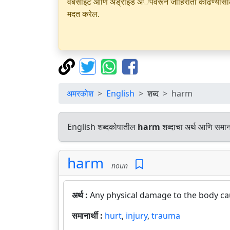
वेबसाइट आणि अँड्रॉइड अॅपवरून जाहिराती काढण्यासाठी क
मदत करेल.
अमरकोश
English
शब्द
harm
English शब्दकोषातील
harm
शब्दाचा अर्थ आणि समाना
harm
noun
अर्थ :
Any physical damage to the body cau
समानार्थी :
hurt
,
injury
,
trauma