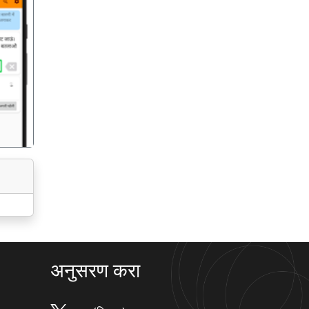
गला
अनुसरण करा