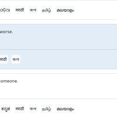
ଓଡ଼ିଆ
मराठी
বাংলা
தமிழ்
മലയാളം
 worse.
मराठी
বাংলা
 someone.
ಕನ್ನಡ
मराठी
বাংলা
தமிழ்
മലയാളം