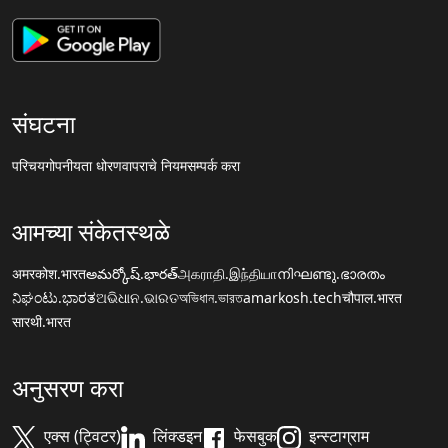
संघटना
परिचय
गोपनीयता धोरण
वापराचे नियम
सम्पर्क करा
आमच्या संकेतस्थळे
अमरकोश.भारत
అమర్కోష్.భారత్
அகராதி.இந்தியா
നിഘണ്ടു.ഭാരതം
ನಿಘಂಟು.ಭಾರತ
ଅଭିଧାନ.ଭାରତ
অভিধান.ভারত
amarkosh.tech
चौपाल.भारत
सारथी.भारत
अनुसरण करा
एक्स (ट्विटर)
लिंक्डइन
फेसबुक
इन्स्टाग्राम