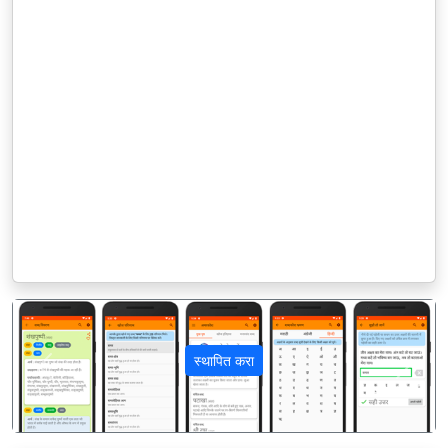
स्थापित करा
पिछला
अगला