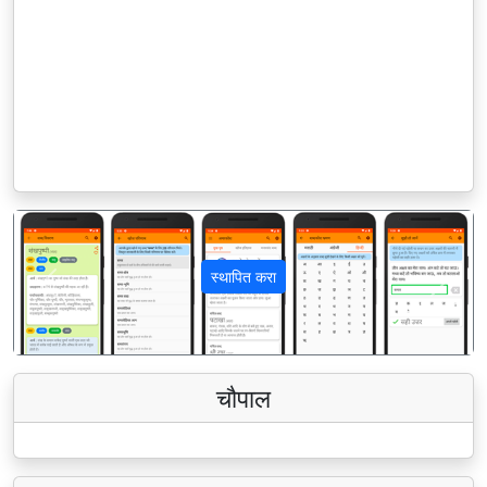
स्थापित करा
पिछला
अगला
चौपाल