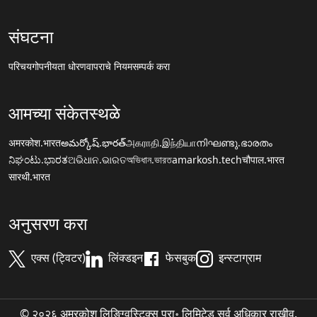
संघटना
परिचय
गोपनीयता धोरण
वापराचे नियम
सम्पर्क करा
आमच्या संकेतस्थळे
अमरकोश.भारत
అమర్కోష్.భారత్
அகராதி.இந்தியா
നിഘണ്ടു.ഭാരതം
ನಿಘಂಟು.ಭಾರತ
ଅଭିଧାନ.ଭାରତ
অভিধান.ভারত
amarkosh.tech
चौपाल.भारत
सारथी.भारत
अनुसरण करा
एक्स (ट्विटर)
लिंक्डइन
फेसबुक
इन्स्टाग्राम
© २०२६ अमरकोश लिङ्ग्विस्टिक्स प्रा॰ लिमिटेड सर्व अधिकार राखीव.