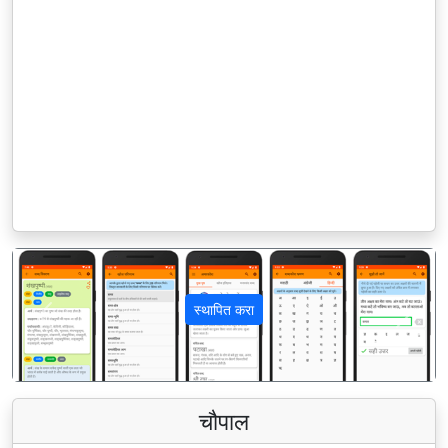
स्थापित करा
पिछला
अगला
चौपाल