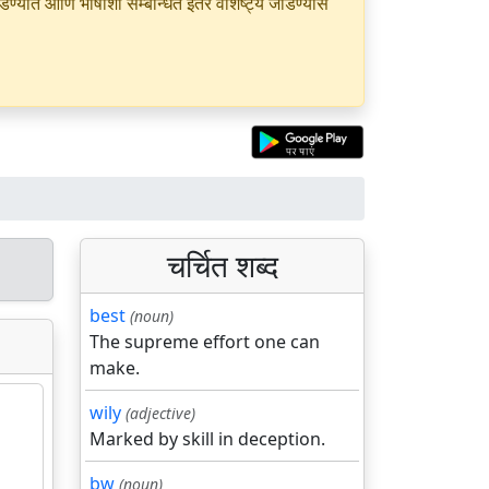
यात आणि भाषांशी सम्बन्धित इतर वैशिष्ट्ये जोडण्यास
चर्चित शब्द
best
(noun)
The supreme effort one can
make.
wily
(adjective)
Marked by skill in deception.
bw
(noun)