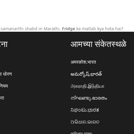
 samanarthi shabd in Marathi.
Fridge
ka matlab kya hota hai?
टना
आमच्या संकेतस्थळे
अमरकोश.भारत
ा धोरण
అమర్కోష్.భారత్
 नियम
அகராதி.இந்தியா
करा
നിഘണ്ടു.ഭാരതം
ನಿಘಂಟು.ಭಾರತ
ଅଭିଧାନ.ଭାରତ
অভিধান.ভারত