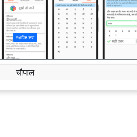
अ
स्थापित करा
चौपाल