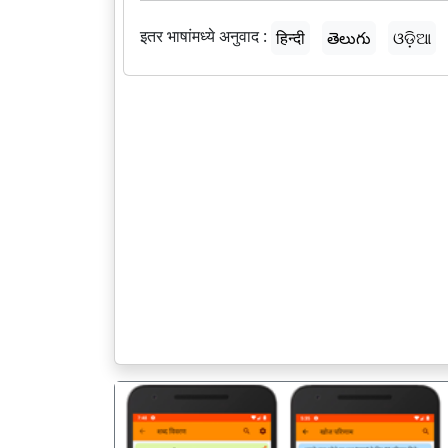
इतर भाषांमध्ये अनुवाद :
हिन्दी
తెలుగు
ଓଡ଼ିଆ