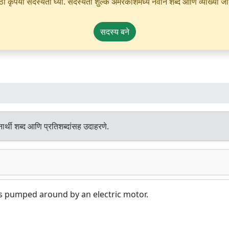
ृपया सदस्यता घ्या. सदस्यता शुल्क अमरकोशमध्ये नवीन शब्द आणि व्याख्या जोडण्
सदस्य बने
र्थी शब्द आणि प्रतिशब्दांसह उदाहरणे.
 is pumped around by an electric motor.