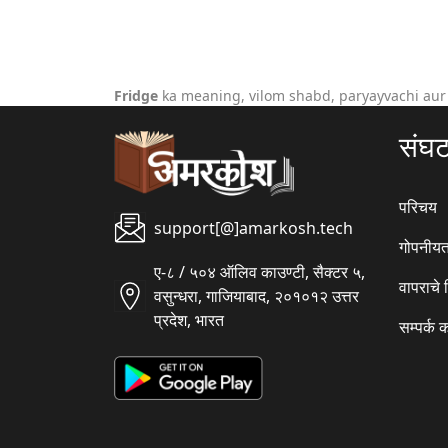
Fridge
ka meaning, vilom shabd, paryayvachi aur
संघ
परिचय
support[@]amarkosh.tech
गोपनीयत
ए-८ / ५०४ ऑलिव काउण्टी, सैक्टर ५,
वापराचे
वसुन्धरा, गाजियाबाद, २०१०१२ उत्तर
प्रदेश, भारत
सम्पर्क 