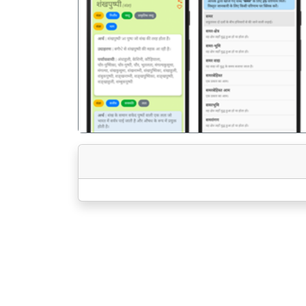
पिछला