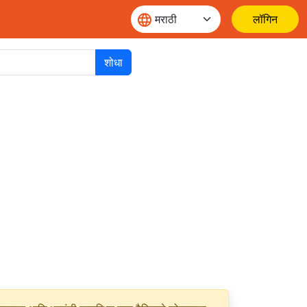
लॉगिन
शोधा