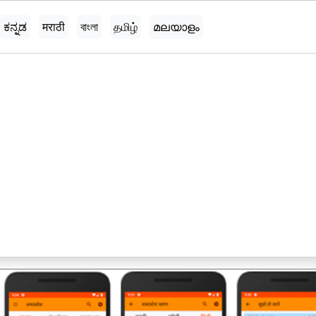
ಕನ್ನಡ
मराठी
বাংলা
தமிழ்
മലയാളം