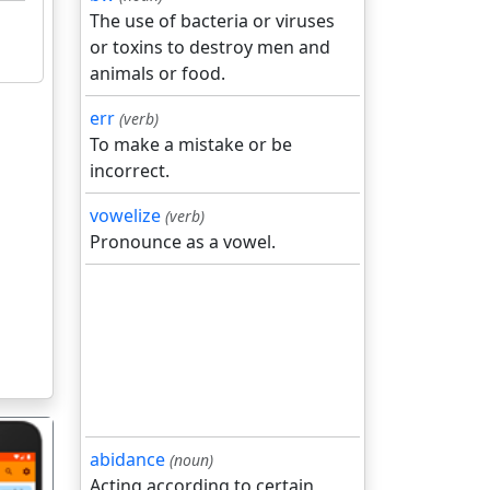
The use of bacteria or viruses
or toxins to destroy men and
animals or food.
err
(verb)
To make a mistake or be
incorrect.
vowelize
(verb)
Pronounce as a vowel.
abidance
(noun)
Acting according to certain