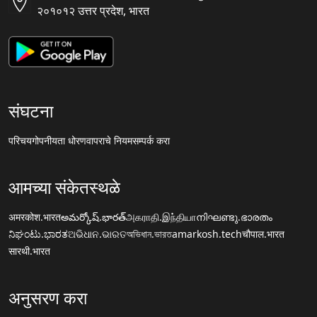
२०१०१२ उत्तर प्रदेश, भारत
संघटना
परिचय
गोपनीयता धोरण
वापराचे नियम
सम्पर्क करा
आमच्या संकेतस्थळे
अमरकोश.भारत
అమర్కోష్.భారత్
அகராதி.இந்தியா
നിഘണ്ടു.ഭാരതം
ನಿಘಂಟು.ಭಾರತ
ଅଭିଧାନ.ଭାରତ
অভিধান.ভারত
amarkosh.tech
चौपाल.भारत
सारथी.भारत
अनुसरण करा