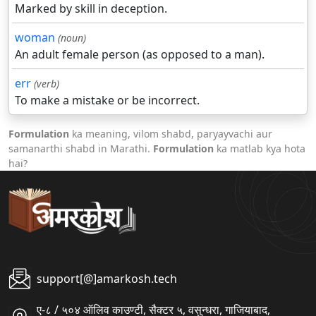
Marked by skill in deception.
woman
(noun)
An adult female person (as opposed to a man).
err
(verb)
To make a mistake or be incorrect.
Formulation
ka meaning, vilom shabd, paryayvachi aur
samanarthi shabd in Marathi.
Formulation
ka matlab kya hota
hai?
support[@]amarkosh.tech
ए-८ / ५०४ ऑलिव काउण्टी, सैक्टर ५, वसुन्धरा, गाजियाबाद,