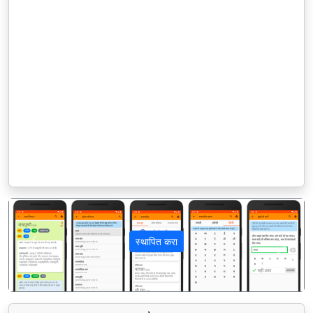
स्थापित करा
पिछला
अगला