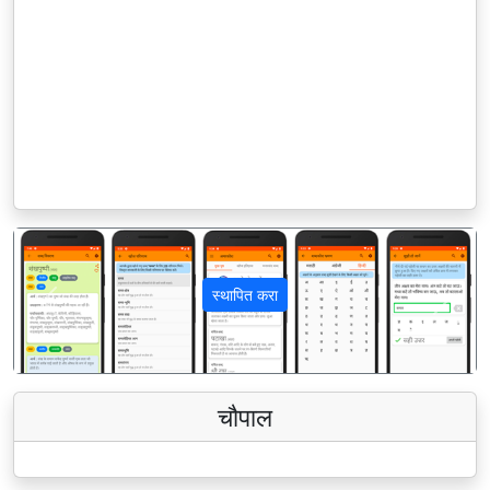
स्थापित करा
पिछला
अगला
चौपाल