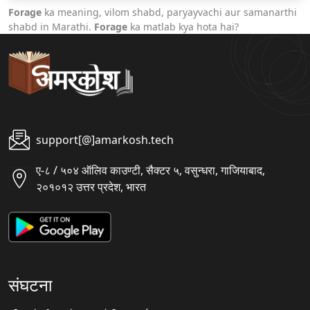
Forage
ka meaning, vilom shabd, paryayvachi aur samanarthi
shabd in Marathi.
Forage
ka matlab kya hota hai?
support[@]amarkosh.tech
ए-८ / ५०४ ऑलिव काउण्टी, सैक्टर ५, वसुन्धरा, गाजियाबाद,
२०१०१२ उत्तर प्रदेश, भारत
संघटना