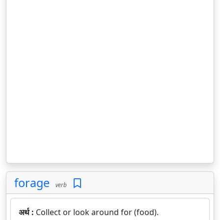
forage
verb
अर्थ :
Collect or look around for (food).