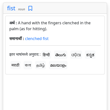
fist
noun
अर्थ :
A hand with the fingers clenched in the
palm (as for hitting).
समानार्थी :
clenched fist
इतर भाषांमध्ये अनुवाद :
हिन्दी
తెలుగు
ଓଡ଼ିଆ
ಕನ್ನಡ
मराठी
বাংলা
தமிழ்
മലയാളം