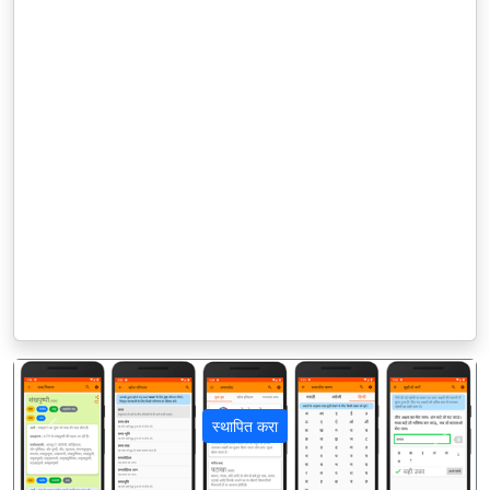
स्थापित करा
पिछला
अगला