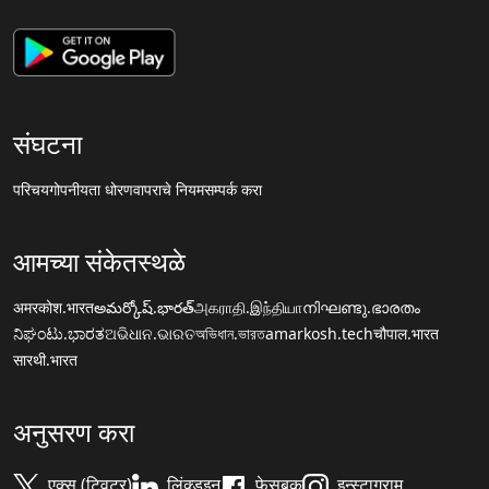
संघटना
परिचय
गोपनीयता धोरण
वापराचे नियम
सम्पर्क करा
आमच्या संकेतस्थळे
अमरकोश.भारत
అమర్కోష్.భారత్
அகராதி.இந்தியா
നിഘണ്ടു.ഭാരതം
ನಿಘಂಟು.ಭಾರತ
ଅଭିଧାନ.ଭାରତ
অভিধান.ভারত
amarkosh.tech
चौपाल.भारत
सारथी.भारत
अनुसरण करा
एक्स (ट्विटर)
लिंक्डइन
फेसबुक
इन्स्टाग्राम